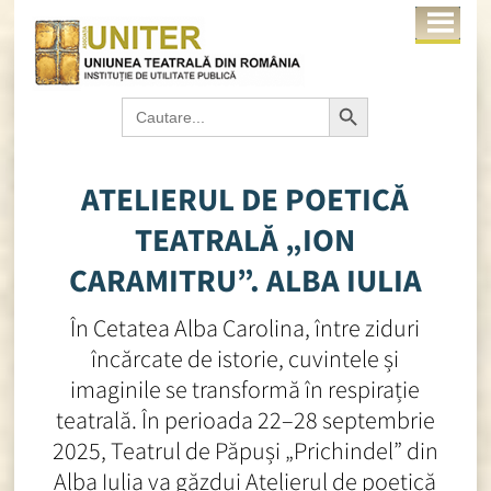
Search Button
Search
for:
ATELIERUL DE POETICĂ
TEATRALĂ „ION
CARAMITRU”. ALBA IULIA
În Cetatea Alba Carolina, între ziduri
încărcate de istorie, cuvintele și
imaginile se transformă în respirație
teatrală. În perioada 22–28 septembrie
2025, Teatrul de Păpuși „Prichindel” din
Alba Iulia va găzdui Atelierul de poetică