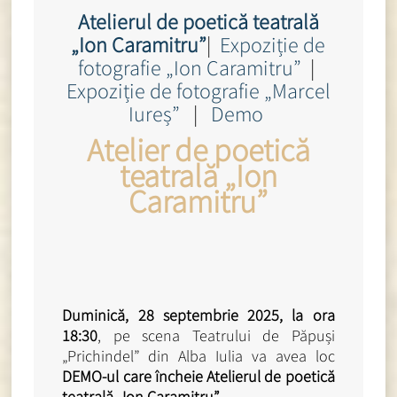
Atelierul de poetică teatrală
„Ion Caramitru”
|
Expoziție de
fotografie „Ion Caramitru”
|
Expoziție de fotografie „Marcel
Iureș”
|
Demo
Atelier de poetică
teatrală „Ion
Caramitru”
Duminică, 28 septembrie 2025, la ora
18:30
, pe scena Teatrului de Păpuși
„Prichindel” din Alba Iulia va avea loc
DEMO-ul care încheie Atelierul de poetică
teatrală „Ion Caramitru”
.