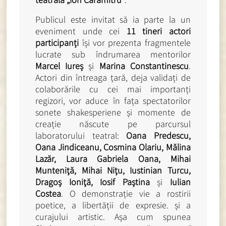
Publicul este invitat să ia parte la un
eveniment unde cei
11 tineri actori
participanți
își vor prezenta fragmentele
lucrate sub îndrumarea mentorilor
Marcel Iureș
și
Marina Constantinescu
.
Actori din întreaga țară, deja validați de
colaborările cu cei mai importanți
regizori, vor aduce în fața spectatorilor
sonete shakesperiene și momente de
creație născute pe parcursul
laboratorului teatral:
Oana Predescu,
Oana Jindiceanu, Cosmina Olariu, Mălina
Lazăr, Laura Gabriela Oana, Mihai
Munteniţă, Mihai Niţu, Iustinian Turcu,
Dragoș Ioniţă, Iosif Paştina
și
Iulian
Costea
. O demonstrație vie a rostirii
poetice, a libertății de expresie. și a
curajului artistic. Așa cum spunea