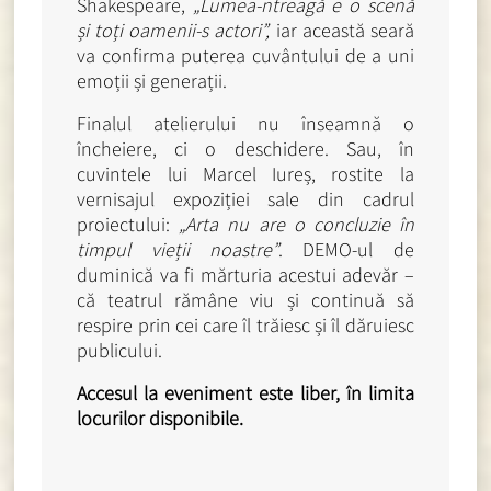
Shakespeare,
„Lumea-ntreagă e o scenă
și toți oamenii-s actori”,
iar această seară
va confirma puterea cuvântului de a uni
emoții și generații.
Finalul atelierului nu înseamnă o
încheiere, ci o deschidere. Sau, în
cuvintele lui Marcel Iureș, rostite la
vernisajul expoziției sale din cadrul
proiectului:
„Arta nu are o concluzie în
timpul vieții noastre”
. DEMO-ul de
duminică va fi mărturia acestui adevăr –
că teatrul rămâne viu și continuă să
respire prin cei care îl trăiesc și îl dăruiesc
publicului.
Accesul la eveniment este liber, în limita
locurilor disponibile.