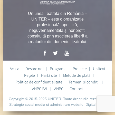
Uniunea Teatrală din România –
UNITER – este o organizaţie
profesională, apolitică,
neguvernamentală şi nonprofit,
constituită prin asocierea liberă a
creatorilor din domeniul teatrului.
Acasa
Despre noi
Programe
Proiecte
Unitext
Rețele
Hartă site
Metode de plată
Politica de confidențialitate
Termeni și condiții
ANPC SAL
ANPC
Contact
Copyright © 2015-2025 UNITER. Toate drepturile rezervate.
Strategie social media si administrare website:
Digital Heart