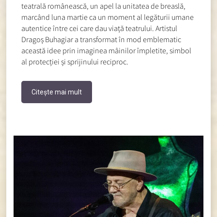
teatrală românească, un apel la unitatea de breaslă,
marcând luna martie ca un moment al legăturii umane
autentice între cei care dau viață teatrului. Artistul
Dragoș Buhagiar a transformat în mod emblematic
această idee prin imaginea mâinilor împletite, simbol
al protecției și sprijinului reciproc.
Citește mai mult