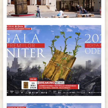
BREAKING NEWS: Gala Premiilor
UNITER, ediția 34. Să celebrăm
teatrul românesc ÎMPREUNĂ!