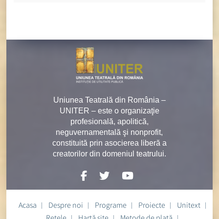
Uniunea Teatrală din România –
UNITER – este o organizaţie
profesională, apolitică,
neguvernamentală şi nonprofit,
constituită prin asocierea liberă a
creatorilor din domeniul teatrului.
Acasa
Despre noi
Programe
Proiecte
Unitext
Rețele
Hartă site
Metode de plată