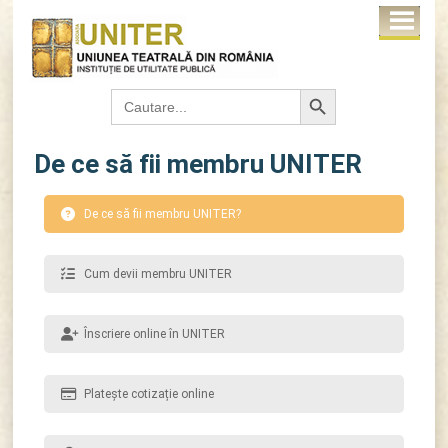
Search Button
Search
for:
De ce să fii membru UNITER
De ce să fii membru UNITER?
Cum devii membru UNITER
Înscriere online în UNITER
Platește cotizație online