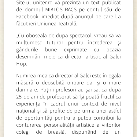
Site-ul uniter.ro vă prezintă un text publicat
de domnul MIKLÓS BÁCS pe contul său de
Facebook, imediat după anunţul pe care l-a
făcut ieri Uniunea Teatrală.
„Cu oboseala de după spectacol, vreau să vă
mulţumesc tuturor pentru încrederea şi
gândurile bune exprimate cu ocazia
desemnării mele ca director artistic al Galei
Hop.
Numirea mea ca director al Galei este în egală
măsură o deosebită onoare dar şi o mare
damnare. Puţini profesori au şansa, ca după
25 de ani de profesorat să îşi poată fructifica
experienţa în cadrul unui context de nivel
naţional şi să profite de pe urma unei astfel
de oportunităţi pentru a putea contribui la
conturarea personalităţii artistice a viitorilor
colegi de breaslă, dispunând de un