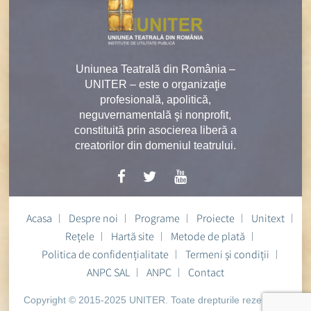
Uniunea Teatrală din România –
UNITER – este o organizaţie
profesională, apolitică,
neguvernamentală şi nonprofit,
constituită prin asocierea liberă a
creatorilor din domeniul teatrului.
Acasa
Despre noi
Programe
Proiecte
Unitext
Rețele
Hartă site
Metode de plată
Politica de confidențialitate
Termeni și condiții
ANPC SAL
ANPC
Contact
Copyright © 2015-2025 UNITER. Toate drepturile rezervate.