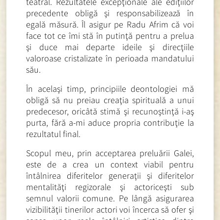
teatral. Rezultatele excepţionale ale ediţiilor
precedente obligă şi responsabilizează în
egală măsură. Îl asigur pe Radu Afrim că voi
face tot ce îmi stă în putinţă pentru a prelua
şi duce mai departe ideile şi direcţiile
valoroase cristalizate în perioada mandatului
său.
În acelaşi timp, principiile deontologiei mă
obligă să nu preiau creaţia spirituală a unui
predecesor, oricâtă stimă şi recunoştinţă i-aş
purta, fără a-mi aduce propria contribuţie la
rezultatul final.
Scopul meu, prin acceptarea preluării Galei,
este de a crea un context viabil pentru
întâlnirea diferitelor generaţii şi diferitelor
mentalităţi regizorale şi actoriceşti sub
semnul valorii comune. Pe lângă asigurarea
vizibilităţii tinerilor actori voi încerca să ofer şi