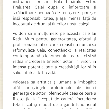
instrument precum Gala Tânărului Actor.
Preluarea Galei după o înfloritoare şi
strălucitoare perioadă de renaştere sporeşte
însă responsabilitatea, şi aşa imensă, faţă de
începutul de drum al tinerilor noştri colegi.
Aş dori să îi mulţumesc pe această cale lui
Radu Afrim pentru generozitatea, efortul şi
profesionalismul cu care a reuşit nu numai să
reformuleze Gala, conectând-o la realitatea
contemporană a fenomenului teatral, ci şi să
redea încrederea tinerilor actori în viitor, în
imensa potenţialitate a creativităţii lor şi în
solidaritatea de breaslă.
Valoarea sa artistică şi umană a îmbogăţit
atât cunoştinţele profesionale ale tinerei
generaţii de actori, oferindu-le ceea ce pare a
fi esenţial la început de carieră: încrederea
totală, cât şi modul de a gândi fenomenul