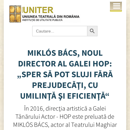
Search Button
Search
for:
MIKLÓS BÁCS, NOUL
DIRECTOR AL GALEI HOP:
„SPER SĂ POT SLUJI FĂRĂ
PREJUDECĂŢI, CU
UMILINŢĂ ŞI EFICIENŢĂ“
În 2016, direcţia artistică a Galei
Tânărului Actor - HOP este preluată de
MIKLÓS BÁCS, actor al Teatrului Maghiar