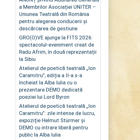
a Membrilor Asociației UNITER –
Uniunea Teatrală din România
pentru alegerea conducerii și
descărcarea de gestiune
GRO(O)VE ajunge la FITS 2026:
spectacolul-eveniment creat de
Radu Afrim, în două reprezentații
la Sibiu
Atelierul de poetică teatrală „Ion
Caramitru”, ediția a II-a s-a
încheiat la Alba Iulia cu o
prezentare DEMO dedicată
poeziei lui Lord Byron
Atelierul de poetică teatrală „Ion
Caramitru”: zile intense de lucru,
expoziție Helmut Stürmer și
DEMO cu intrare liberă pentru
public la Alba Iulia