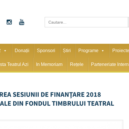
S
Search
for:
R
Donații
Sponsori
Știri
Programe
Proiect
sta Teatrul Azi
In Memoriam
Rețele
Parteneriate Inter
EA SESIUNII DE FINANŢARE 2018
ALE DIN FONDUL TIMBRULUI TEATRAL