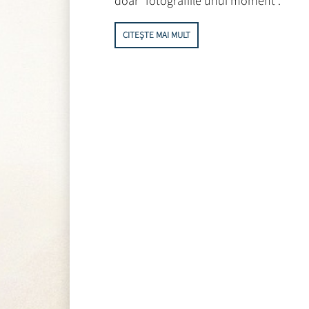
doar “fotografiile unui moment”.
CITEȘTE MAI MULT