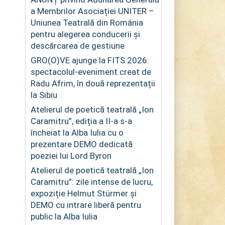
a Membrilor Asociației UNITER –
Uniunea Teatrală din România
pentru alegerea conducerii și
descărcarea de gestiune
GRO(O)VE ajunge la FITS 2026:
spectacolul-eveniment creat de
Radu Afrim, în două reprezentații
la Sibiu
Atelierul de poetică teatrală „Ion
Caramitru”, ediția a II-a s-a
încheiat la Alba Iulia cu o
prezentare DEMO dedicată
poeziei lui Lord Byron
Atelierul de poetică teatrală „Ion
Caramitru”: zile intense de lucru,
expoziție Helmut Stürmer și
DEMO cu intrare liberă pentru
public la Alba Iulia