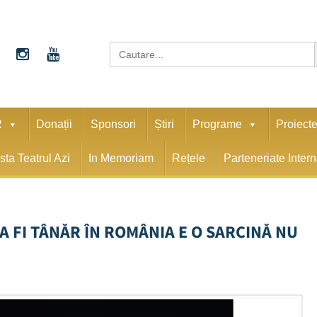
S
Search
for:
R
Donații
Sponsori
Știri
Programe
Proiect
sta Teatrul Azi
In Memoriam
Rețele
Parteneriate Inter
A FI TÂNĂR ÎN ROMÂNIA E O SARCINĂ NU