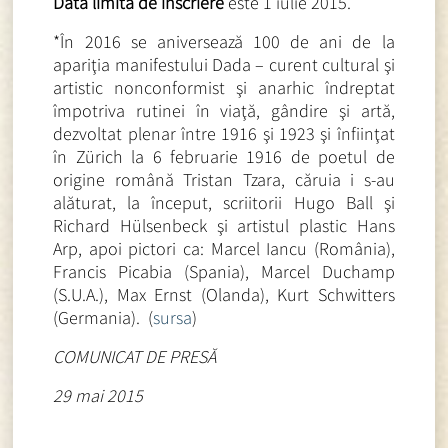
Data limită de înscriere
este 1 iulie 2015.
*În 2016 se aniversează 100 de ani de la
apariţia manifestului Dada – curent cultural şi
artistic nonconformist şi anarhic îndreptat
împotriva rutinei în viaţă, gândire şi artă,
dezvoltat plenar între 1916 şi 1923 şi înfiinţat
în Zürich la 6 februarie 1916 de poetul de
origine română Tristan Tzara, căruia i s-au
alăturat, la început, scriitorii Hugo Ball şi
Richard Hülsenbeck şi artistul plastic Hans
Arp, apoi pictori ca: Marcel Iancu (România),
Francis Picabia (Spania), Marcel Duchamp
(S.U.A.), Max Ernst (Olanda), Kurt Schwitters
(Germania). (
sursa
)
COMUNICAT DE PRESĂ
29 mai 2015