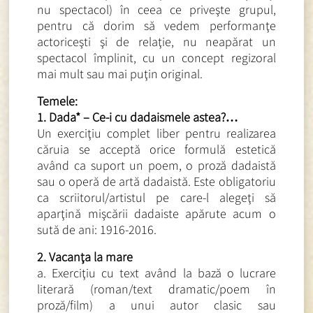
nu spectacol) în ceea ce priveşte grupul,
pentru că dorim să vedem performanţe
actoriceşti şi de relaţie, nu neapărat un
spectacol împlinit, cu un concept regizoral
mai mult sau mai puţin original.
Temele:
1. Dada* – Ce-i cu dadaismele astea?…
Un exerciţiu complet liber pentru realizarea
căruia se acceptă orice formulă estetică
având ca suport un poem, o proză dadaistă
sau o operă de artă dadaistă. Este obligatoriu
ca scriitorul/artistul pe care-l alegeţi să
aparţină mişcării dadaiste apărute acum o
sută de ani: 1916-2016.
2. Vacanţa la mare
a. Exerciţiu cu text având la bază o lucrare
literară (roman/text dramatic/poem în
proză/film) a unui autor clasic sau