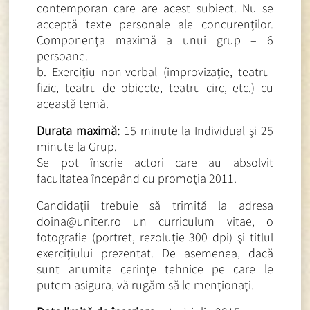
contemporan care are acest subiect. Nu se
acceptă texte personale ale concurenţilor.
Componenţa maximă a unui grup – 6
persoane.
b. Exerciţiu non-verbal (improvizaţie, teatru-
fizic, teatru de obiecte, teatru circ, etc.) cu
această temă.
Durata maximă:
15 minute la Individual şi 25
minute la Grup.
Se pot înscrie actori care au absolvit
facultatea începând cu promoţia 2011.
Candidaţii trebuie să trimită la adresa
doina@uniter.ro un curriculum vitae, o
fotografie (portret, rezoluţie 300 dpi) şi titlul
exerciţiului prezentat. De asemenea, dacă
sunt anumite cerinţe tehnice pe care le
putem asigura, vă rugăm să le menţionaţi.