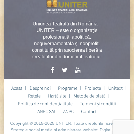
Uniunea Teatrală din România –
UNITER – este o organizaţie
profesională, apolitică,
neguvernamentală şi nonprofit,
constituită prin asocierea liberă a
creatorilor din domeniul teatrului.
Acasa
Despre noi
Programe
Proiecte
Unitext
Rețele
Hartă site
Metode de plată
Politica de confidențialitate
Termeni și condiții
ANPC SAL
ANPC
Contact
Copyright © 2015-2025 UNITER. Toate drepturile rezervate.
Strategie social media si administrare website:
Digital Heart