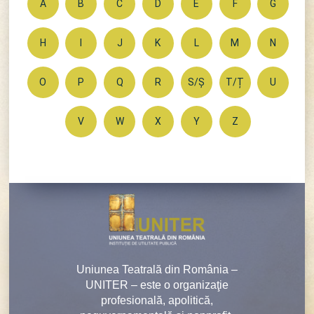
A
B
C
D
E
F
G
H
I
J
K
L
M
N
O
P
Q
R
S/Ș
T/Ț
U
V
W
X
Y
Z
Uniunea Teatrală din România –
UNITER – este o organizaţie
profesională, apolitică,