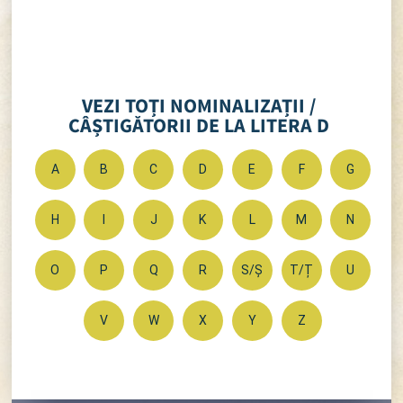
VEZI TOȚI NOMINALIZAȚII /
CÂȘTIGĂTORII DE LA LITERA D
A
B
C
D
E
F
G
H
I
J
K
L
M
N
O
P
Q
R
S/Ș
T/Ț
U
V
W
X
Y
Z