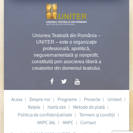
Uniunea Teatrală din România –
UNITER – este o organizaţie
profesională, apolitică,
neguvernamentală şi nonprofit,
constituită prin asocierea liberă a
creatorilor din domeniul teatrului.
Acasa
Despre noi
Programe
Proiecte
Unitext
Rețele
Hartă site
Metode de plată
Politica de confidențialitate
Termeni și condiții
ANPC SAL
ANPC
Contact