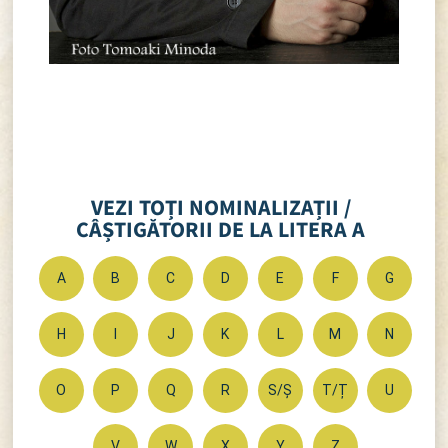
VEZI TOȚI NOMINALIZAȚII /
CÂȘTIGĂTORII DE LA LITERA A
A
B
C
D
E
F
G
H
I
J
K
L
M
N
O
P
Q
R
S/Ș
T/Ț
U
V
W
X
Y
Z