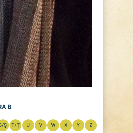
RA B
S/Ș
T/Ț
U
V
W
X
Y
Z