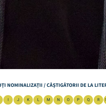
OȚI NOMINALIZAȚII / CÂȘTIGĂTORII DE LA LITE
I
J
K
L
M
N
O
P
Q
R