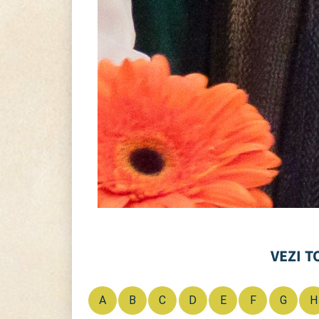
VEZI T
A
B
C
D
E
F
G
H