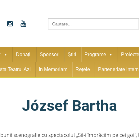
S
Search
for:
R
Donații
Sponsori
Știri
Programe
Proiect
sta Teatrul Azi
In Memoriam
Rețele
Parteneriate Inter
József Bartha
ună scenografie cu spectacolul „Să-i îmbrăcăm pe cei goi”, la