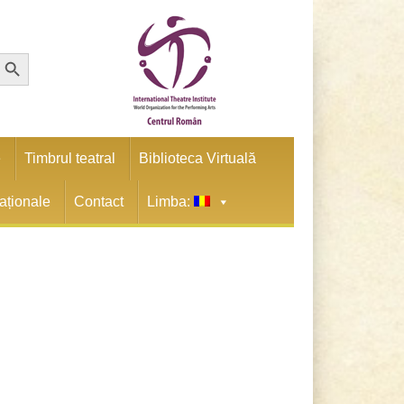
earch Button
e
Timbrul teatral
Biblioteca Virtuală
naționale
Contact
Limba: