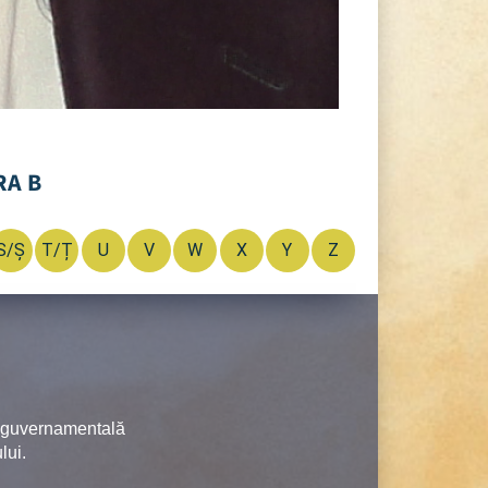
RA B
S/Ș
T/Ț
U
V
W
X
Y
Z
neguvernamentală
lui.