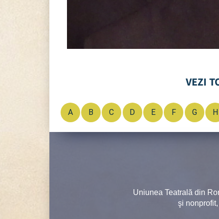
VEZI T
A
B
C
D
E
F
G
H
Uniunea Teatrală din Ro
şi nonprofit