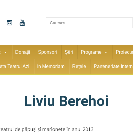
S
Search
for:
R
Donații
Sponsori
Știri
Programe
Proiect
sta Teatrul Azi
In Memoriam
Rețele
Parteneriate Inter
Liviu Berehoi
teatrul de păpuşi şi marionete în anul 2013