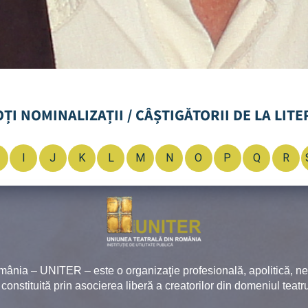
OȚI NOMINALIZAȚII / CÂȘTIGĂTORII DE LA LITE
I
J
K
L
M
N
O
P
Q
R
mânia – UNITER – este o organizaţie profesională, apolitică, 
, constituită prin asocierea liberă a creatorilor din domeniul teatru