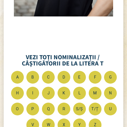
VEZI TOȚI NOMINALIZAȚII /
CÂȘTIGĂTORII DE LA LITERA T
A
B
C
D
E
F
G
H
I
J
K
L
M
N
O
P
Q
R
S/Ș
T/Ț
U
V
W
X
Y
Z