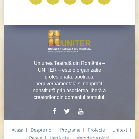
Uniunea Teatrală din România –
UNITER – este o organizaţie
profesională, apolitică,
neguvernamentală şi nonprofit,
constituită prin asocierea liberă a
creatorilor din domeniul teatrului.
Acasa
Despre noi
Programe
Proiecte
Unitext
Rețele
Hartă site
Metode de plată