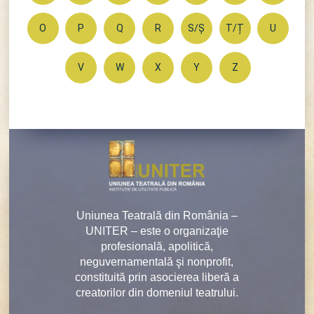
O
P
Q
R
S/Ș
T/Ț
U
V
W
X
Y
Z
Uniunea Teatrală din România –
UNITER – este o organizaţie
profesională, apolitică,
neguvernamentală şi nonprofit,
constituită prin asocierea liberă a
creatorilor din domeniul teatrului.