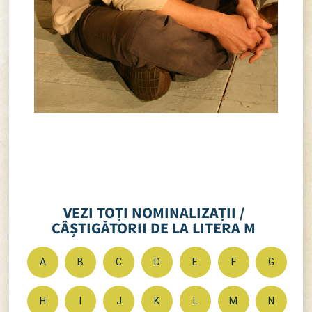
VEZI TOȚI NOMINALIZAȚII /
CÂȘTIGĂTORII DE LA LITERA M
A
B
C
D
E
F
G
H
I
J
K
L
M
N