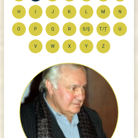
H
I
J
K
L
M
N
O
P
Q
R
S/Ș
T/Ț
U
V
W
X
Y
Z