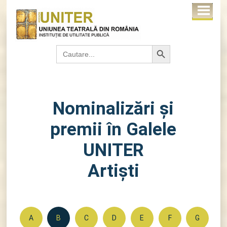
Search Button
Search
for:
Nominalizări şi
premii în Galele
UNITER
Artişti
A
B
C
D
E
F
G