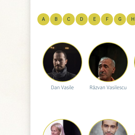
A
B
C
D
E
F
G
H
Dan Vasile
Răzvan Vasilescu