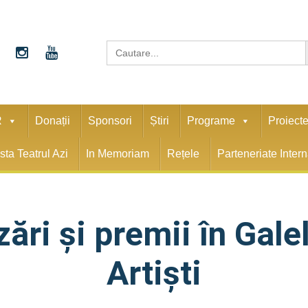
S
Search
for:
R
Donații
Sponsori
Știri
Programe
Proiect
sta Teatrul Azi
In Memoriam
Rețele
Parteneriate Inter
ări şi premii în Gal
Artişti