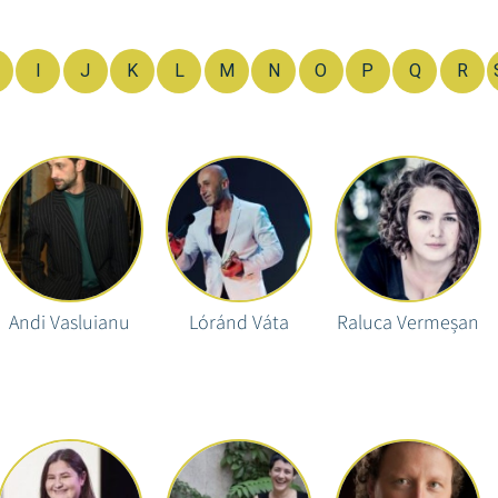
I
J
K
L
M
N
O
P
Q
R
Andi Vasluianu
Lóránd Váta
Raluca Vermeșan