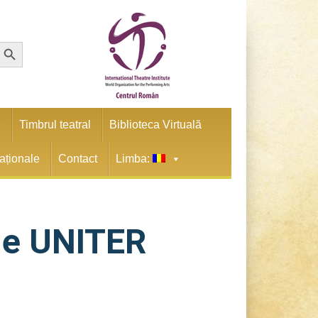
earch Button
e
Timbrul teatral
Biblioteca Virtuală
naționale
Contact
Limba:
ele UNITER