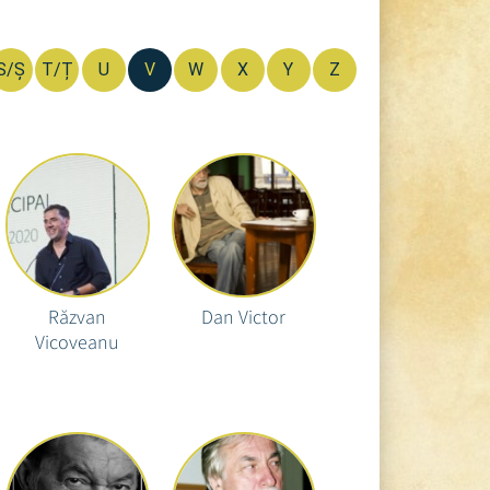
S/Ș
T/Ț
U
V
W
X
Y
Z
Răzvan
Dan Victor
Vicoveanu