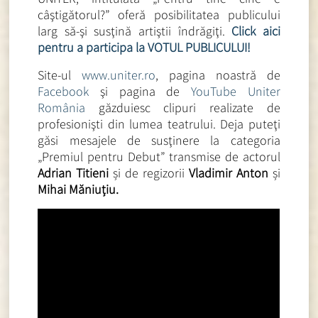
câştigătorul?” oferă posibilitatea publicului
larg să-şi susţină artiştii îndrăgiţi.
Click aici
pentru a participa la VOTUL PUBLICULUI!
Site-ul
www.uniter.ro
, pagina noastră de
Facebook
şi pagina de
YouTube Uniter
România
găzduiesc clipuri realizate de
profesionişti din lumea teatrului. Deja puteţi
găsi mesajele de susţinere la categoria
„Premiul pentru Debut” transmise de actorul
Adrian Titieni
și de regizorii
Vladimir Anton
și
Mihai Măniuțiu.