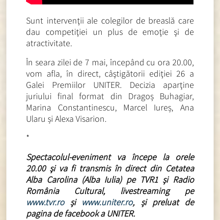
Sunt intervenţii ale colegilor de breaslă care
dau competiţiei un plus de emoţie şi de
atractivitate.
În seara zilei de 7 mai, începând cu ora 20.00,
vom afla, în direct, câştigătorii ediţiei 26 a
Galei Premiilor UNITER. Decizia aparţine
juriului final format din Dragoș Buhagiar,
Marina Constantinescu, Marcel Iureș, Ana
Ularu și Alexa Visarion.
*
Spectacolul-eveniment va începe la orele
20.00 şi va fi transmis în direct din Cetatea
Alba Carolina (Alba Iulia) pe TVR1 și Radio
România Cultural, livestreaming pe
www.tvr.ro
și
www.uniter.ro
, și preluat de
pagina de facebook a UNITER.