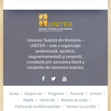
Uniunea Teatrală din România –
UNITER – este o organizaţie
profesională, apolitică,
neguvernamentală şi nonprofit,
constituită prin asocierea liberă a
creatorilor din domeniul teatrului.
Acasa
Despre noi
Programe
Proiecte
Unitext
Rețele
Hartă site
Metode de plată
Politica de confidențialitate
Termeni și condiții