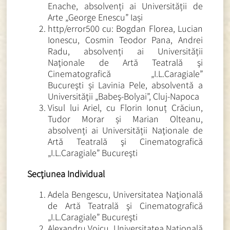
Enache, absolvenți ai Universității de
Arte „George Enescu” Iași
http/error500 cu: Bogdan Florea, Lucian
Ionescu, Cosmin Teodor Pana, Andrei
Radu, absolvenți ai Universității
Naţionale de Artă Teatrală şi
Cinematografică „I.L.Caragiale”
Bucureşti și Lavinia Pele, absolventă a
Universităţii „Babeş-Bolyai”, Cluj-Napoca
Visul lui Ariel, cu Florin Ionuț Crăciun,
Tudor Morar și Marian Olteanu,
absolvenți ai Universității Naţionale de
Artă Teatrală şi Cinematografică
„I.L.Caragiale” Bucureşti
Secţiunea Individual
Adela Bengescu, Universitatea Naţională
de Artă Teatrală şi Cinematografică
„I.L.Caragiale” Bucureşti
Alexandru Voicu, Universitatea Naţională