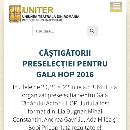
Search Button
Search
for:
CÂȘTIGĂTORII
PRESELECȚIEI PENTRU
GALA HOP 2016
În zilele de 20, 21 şi 22 iulie a.c. UNITER a
organizat preselecţia pentru Gala
Tânărului Actor – HOP. Juriul a fost
format din: Lia Bugnar, Mihai
Constantin, Andrea Gavriliu, Ada Milea și
Bobi Pricop. Iată rezultatele!