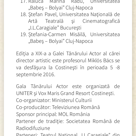
Raluca Marina Radu, Universitatea
„Babeş – Bolyai” Cluj-Napoca
Ştefan Pavel, Universitatea Naţională de
Artă Teatrală şi Cinematografică
„I.L.Caragiale” Bucureşti
Ștefania-Carmen Misăilă, Universitatea
„Babeş – Bolyai” Cluj-Napoca
Ediţia a XIX-a a Galei Tânărului Actor al cărei
director artistic este profesorul Miklós Bács se
va desfăşura la Costineşti în perioada 5 -8
septembrie 2016.
Gala Tânărului Actor este organizată de
UNITER şi Vox Maris Grand Resort Costineşti.
Co-organizator: Ministerul Culturii
Co-producător: Televiziunea Română
Sponsor principal: MOL România
Partener de tradiţie: Societatea Română de
Radiodifuziune
Parteneri: Teatrul Naţional „I.L.Caragiale” din