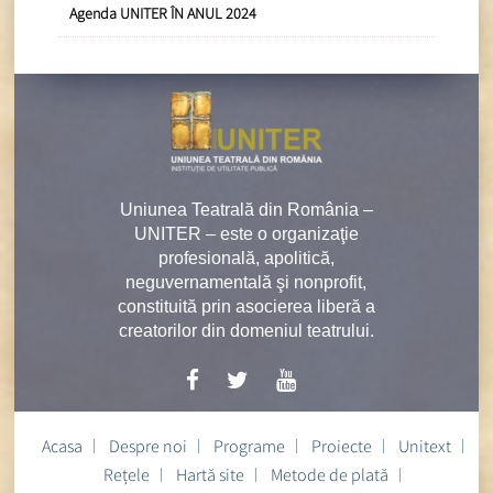
Agenda UNITER ÎN ANUL 2024
Uniunea Teatrală din România –
UNITER – este o organizaţie
profesională, apolitică,
neguvernamentală şi nonprofit,
constituită prin asocierea liberă a
creatorilor din domeniul teatrului.
Acasa
Despre noi
Programe
Proiecte
Unitext
Rețele
Hartă site
Metode de plată