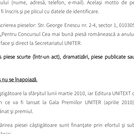
rului (nume, adresă, telefon, e-mail). Acelaşi motto de p
fi înscris şi pe plicul cu datele de identificare.
crierea pieselor: Str. George Enescu nr. 2-4, sector 1, 01030
 „Pentru Concursul Cea mai bună piesă românească a anulu
face şi direct la Secretariatul UNITER.
piese scurte (într-un act), dramatizări, piese publicate sa
s nu se înapoiază.
tigătoare la sfârşitul lunii martie 2010, iar Editura UNITEXT 
m ce va fi lansat la Gala Premiilor UNITER (aprilie 2010)
nat şi premiul.
ărirea piesei câştigătoare sunt finanţate prin efortul şi su
âniei.