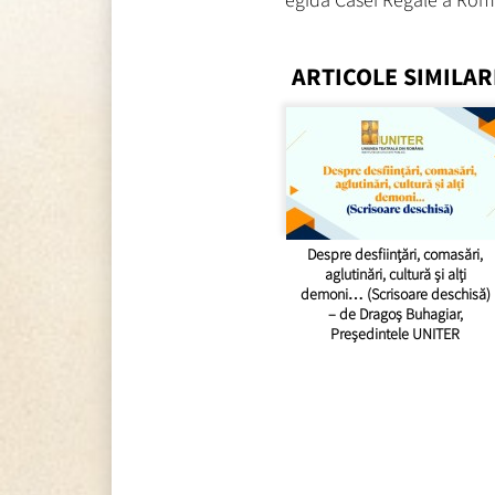
ARTICOLE SIMILAR
Despre desființări, comasări,
aglutinări, cultură și alți
demoni… (Scrisoare deschisă)
– de Dragoș Buhagiar,
Președintele UNITER