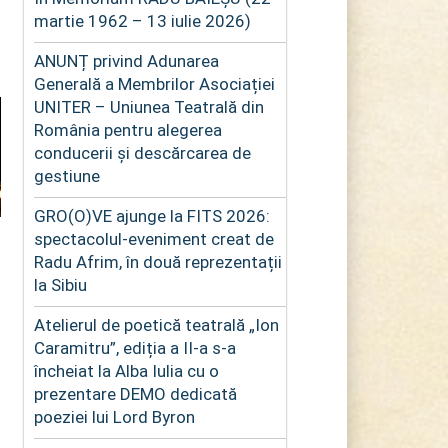
martie 1962 – 13 iulie 2026)
ANUNȚ privind Adunarea
Generală a Membrilor Asociației
UNITER – Uniunea Teatrală din
România pentru alegerea
conducerii și descărcarea de
gestiune
GRO(O)VE ajunge la FITS 2026:
spectacolul-eveniment creat de
Radu Afrim, în două reprezentații
la Sibiu
Atelierul de poetică teatrală „Ion
Caramitru”, ediția a II-a s-a
încheiat la Alba Iulia cu o
prezentare DEMO dedicată
poeziei lui Lord Byron