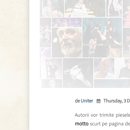
de
Uniter
Thursday, 3 
Autorii vor trimite piesel
motto
scurt pe pagina de t