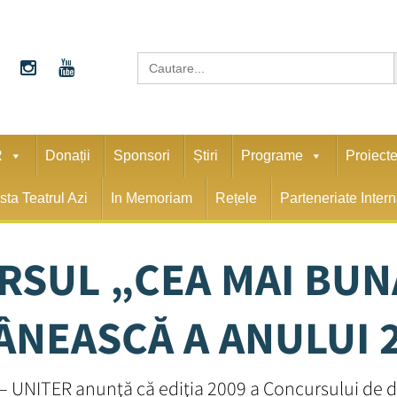
S
Search
for:
R
Donații
Sponsori
Știri
Programe
Proiect
sta Teatrul Azi
In Memoriam
Rețele
Parteneriate Inter
SUL „CEA MAI BUN
NEASCĂ A ANULUI 
– UNITER anunţă că ediţia 2009 a Concursului de 