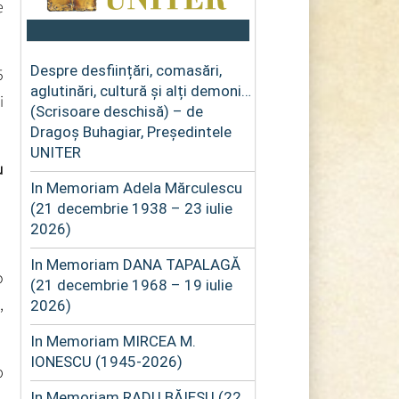
e
Despre desființări, comasări,
5
aglutinări, cultură și alți demoni…
i
(Scrisoare deschisă) – de
Dragoș Buhagiar, Președintele
UNITER
u
In Memoriam Adela Mărculescu
(21 decembrie 1938 – 23 iulie
2026)
In Memoriam DANA TAPALAGĂ
o
(21 decembrie 1968 – 19 iulie
,
2026)
In Memoriam MIRCEA M.
IONESCU (1945-2026)
b
In Memoriam RADU BĂIEȘU (22