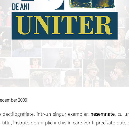
December 2009
e dactilografiate, într-un singur exemplar,
nesemnate
, cu u
itlu, însoţite de un plic închis în care vor fi precizate datel