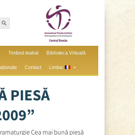
earch Button
e
Timbrul teatral
Biblioteca Virtuală
naționale
Contact
Limba:
Ă PIESĂ
2009”
dramaturgie Cea mai bună piesă