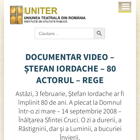
Search Button
Search
for:
DOCUMENTAR VIDEO –
ȘTEFAN IORDACHE – 80
ACTORUL – REGE
Astăzi, 3 februarie, Ștefan Iordache ar fi
împlinit 80 de ani. A plecat la Domnul
într-o zi mare – 14 septembrie 2008 –
Înălțarea Sfintei Cruci. O zi a durerii, a
Răstignirii, dar și a Luminii, a bucuriei
Învierii.