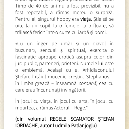
Timp de 40 de ani nu a fost previzibil, nu a
fost repetabil, a rămas mereu o surpriză.
Pentru el, singurul hobby era
viaţa.
Ştia să se
uite la un copil, la o femeie, la o floare, să
trăiască fericit într-o curte cu iarbă şi pomi.
«Cu un înger pe umăr şi un diavol în
buzunar», senzual şi spiritual, exercita o
fascinaţie aproape erotică asupra celor din
jur: public, parteneri, prieteni. Numele lui este
o emblemă. Acelaşi cu al Arhidiaconului
Ştefan, întâiul mucenic creştin. Stephanos –
în limba greacă – înseamnă
coroană
, cea cu
care erau încununaţi învingătorii.
În jocul cu viaţa, în jocul cu arta, în jocul cu
moartea, a rămas Actorul – Rege.”
(din volumul REGELE SCAMATOR ȘTEFAN
IORDACHE, autor Ludmila Patlanjoglu)