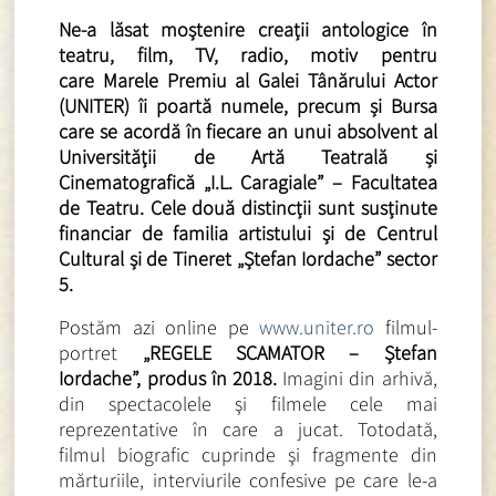
Ne-a lăsat moștenire creații antologice în
teatru, film, TV, radio, motiv pentru
care
Marele Premiu al Galei Tânărului Actor
(UNITER) îi poartă numele, precum și Bursa
care se acordă în fiecare an unui absolvent al
Universității de Artă Teatrală și
Cinematografică „I.L. Caragiale” – Facultatea
de Teatru. Cele două distincții sunt susținute
financiar de familia artistului și de Centrul
Cultural și de Tineret „Ștefan Iordache” sector
5.
Postăm azi online pe
www.uniter.ro
filmul-
portret
„REGELE SCAMATOR – Ștefan
Iordache”, produs în 2018.
Imagini din arhivă,
din spectacolele şi filmele cele mai
reprezentative în care a jucat. Totodată,
filmul biografic cuprinde şi fragmente din
mărturiile, interviurile confesive pe care le-a