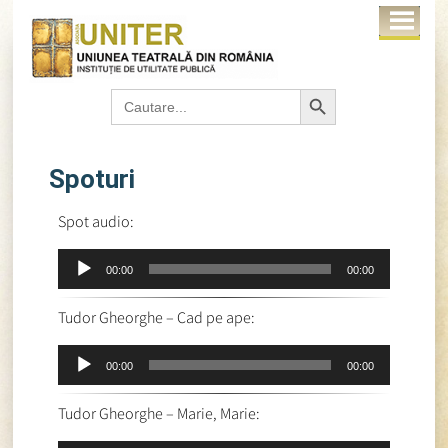
Search Button
Search
for:
Spoturi
Spot audio:
Player
00:00
00:00
audio
Tudor Gheorghe – Cad pe ape:
Player
00:00
00:00
audio
Tudor Gheorghe – Marie, Marie: