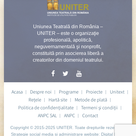
Uniunea Teatrală din România –
UNITER – este o organizaţie
profesională, apolitică,
neguvernamentală şi nonprofit,
constituită prin asocierea liberă a
creatorilor din domeniul teatrului.
Acasa
Despre noi
Programe
Proiecte
Unitext
Rețele
Hartă site
Metode de plată
Politica de confidențialitate
Termeni și condiții
ANPC SAL
ANPC
Contact
Copyright © 2015-2025 UNITER. Toate drepturile rezervate.
Strategie social media si administrare website:
Digital Heart