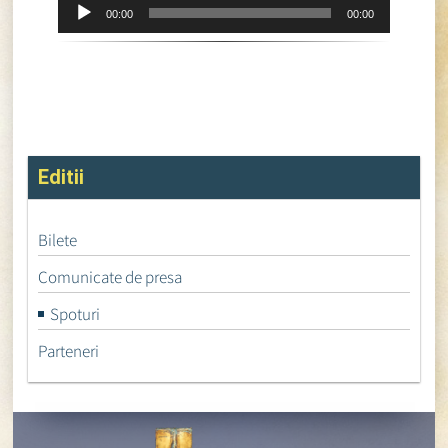
Player
00:00
00:00
audio
Editii
Bilete
Comunicate de presa
Spoturi
Parteneri