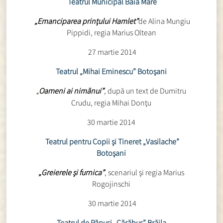
Teatrul Municipal Baia Mare
„Emanciparea prinţului Hamlet”
de Alina Mungiu
Pippidi, regia Marius Oltean
27 martie 2014
Teatrul
„
Mihai Eminescu” Botoşani
Oameni ai nimănui”
,
după un text de Dumitru
„
Crudu, regia Mihai Donţu
30 martie 2014
Teatrul pentru Copii şi Tineret „Vasilache”
Botoşani
„Greierele şi furnica”
, scenariul şi regia Marius
Rogojinschi
30 martie 2014
Teatrul de Păpuşi „Cărăbuş” Brăila