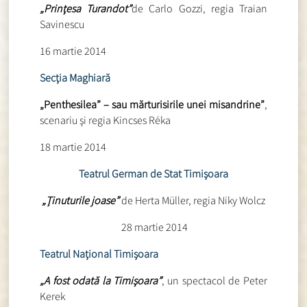
„Prinţesa Turandot”
de Carlo Gozzi, regia Traian
Savinescu
16 martie 2014
Secţia Maghiară
„Penthesilea” – sau mărturisirile unei misandrine”
,
scenariu şi regia Kincses Réka
18 martie 2014
Teatrul German de Stat Timişoara
„Ţinuturile joase”
de Herta Müller, regia Niky Wolcz
28 martie 2014
Teatrul Naţional Timişoara
„A fost odată la Timişoara”
, un spectacol de Peter
Kerek