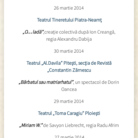
26 martie 2014
Teatrul Tineretului Piatra-Neamţ
„O…ladă”
,creaţie colectivă după Ion Creangă,
regia Alexandru Dabija
30 martie 2014
Teatrul „Al.Davila” Piteşti, secţia de Revistă
„Constantin Zărnescu
„Bărbatul sau matriarhatul”
, un spectacol de Dorin
Oancea
29 martie 2014
Teatrul „Toma Caragiu” Ploieşti
„Miriam W.”
de Savyon Liebrecht, regia Radu Afrim
27 martie 2014