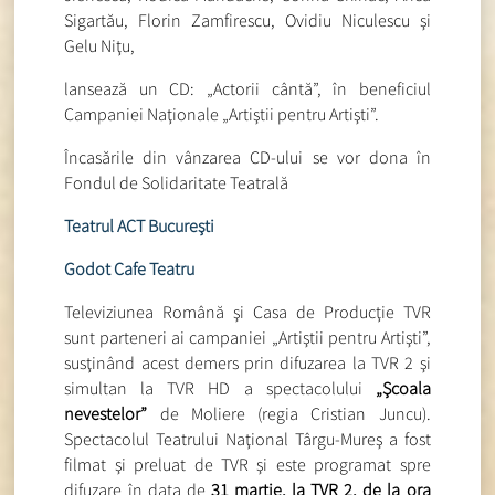
Sigartău, Florin Zamfirescu, Ovidiu Niculescu şi
Gelu Niţu,
lansează un CD: „Actorii cântă”, în beneficiul
Campaniei Naţionale „Artiştii pentru Artişti”.
Încasările din vânzarea CD-ului se vor dona în
Fondul de Solidaritate Teatrală
Teatrul ACT Bucureşti
Godot Cafe Teatru
Televiziunea Română şi Casa de Producţie TVR
sunt parteneri ai campaniei „Artiştii pentru Artişti”,
susţinând acest demers prin difuzarea la TVR 2 şi
simultan la TVR HD a spectacolului
„Şcoala
nevestelor”
de Moliere (regia Cristian Juncu).
Spectacolul Teatrului Naţional Târgu-Mureş a fost
filmat şi preluat de TVR şi este programat spre
difuzare în data de
31 martie, la TVR 2, de la ora