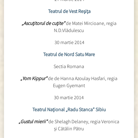
Teatrul de Vest Reşiţa
„Ascuţitorul de cuţite”
de Matei Mircioane, regia
N.D.Vlădulescu
30 martie 2014
Teatrul de Nord Satu Mare
Sectia Romana
„Yom Kippur”
de de Hanna Azoulay Hasfari, regia
Eugen Gyemant
30 martie 2014
Teatrul Naţional „Radu Stanca” Sibiu
„Gustul mierii”
de Shelagh Delaney, regia Veronica
și Cătălin Pătru