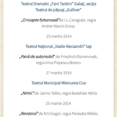
Teatrul Dramatic „Fani Tardini” Galaţi, secţia
Teatrul de păpuşi „Gulliver”
„O noapte furtunoasă”
de I.L.Caragiale, regia
Andrei Narcis Grosu
15 martie 2014
Teatrul Naţional „Vasile Alecsandri” Iaşi
„Pană de automobil
”
de Friedrich Dürrenmatt,
regia Irina Popescu Boieru
27 martie 2014
Teatrul Municipal Miercurea Ciuc
„Nimic”
de Janne Teller, regia Budaházi Attila
25 martie 2014
„Revizorul”
de N.V.Gogol, regia Parászka Miklós