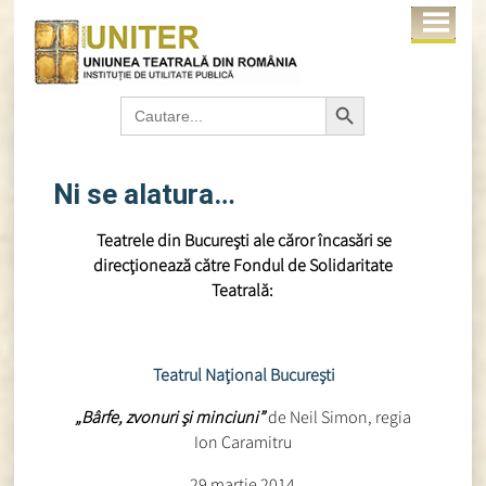
Search Button
Search
for:
Ni se alatura…
Teatrele din Bucureşti ale căror încasări se
direcţionează către Fondul de Solidaritate
Teatrală:
Teatrul Naţional Bucureşti
„Bârfe, zvonuri şi minciuni”
de Neil Simon, regia
Ion Caramitru
29 martie 2014