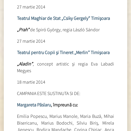
27 martie 2014
Teatrul Maghiar de Stat „Csiky Gergely” Timişoara
„Prah”
de Spiró György, regia László Sándor
27 martie 2014
T
eatrul pentru Copii şi Tineret
„Merlin” Timişoara
„Aladin”
, concept artistic şi regia Eva Labadi
Megyes
18 martie 2014
CAMPANIA ESTE SUSTINUTA SI DE:
Margareta Pâslaru
, împreună cu:
Emilia Popescu, Marius Manole, Maria Buză, Mihai
Bisericanu, Marius Bodochi, Silviu Biriş, Mirela
Jienescu, Rodica Mandache, Corina Chiriac, Anca