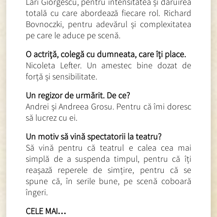
Lari Giorgescu, pentru intensitatea și dăruirea
totală cu care abordează fiecare rol. Richard
Bovnoczki, pentru adevărul și complexitatea
pe care le aduce pe scenă.
O actriță, colegă cu dumneata, care îți place.
Nicoleta Lefter. Un amestec bine dozat de
forță și sensibilitate.
Un regizor de urmărit. De ce?
Andrei și Andreea Grosu. Pentru că îmi doresc
să lucrez cu ei.
Un motiv să vină spectatorii la teatru?
Să vină pentru că teatrul e calea cea mai
simplă de a suspenda timpul, pentru că îți
reașază reperele de simțire, pentru că se
spune că, în serile bune, pe scenă coboară
îngeri.
CELE MAI…