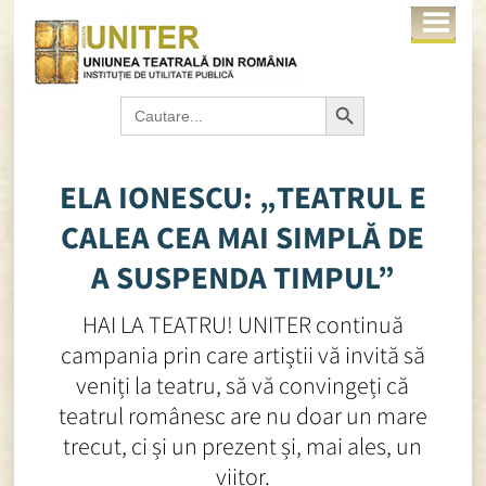
Search Button
Search
for:
ELA IONESCU: „TEATRUL E
CALEA CEA MAI SIMPLĂ DE
A SUSPENDA TIMPUL”
HAI LA TEATRU! UNITER continuă
campania prin care artiștii vă invită să
veniți la teatru, să vă convingeți că
teatrul românesc are nu doar un mare
trecut, ci și un prezent și, mai ales, un
viitor.