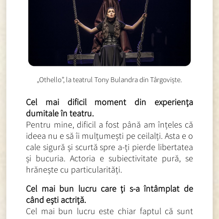
„Othello”, la teatrul Tony Bulandra din Târgoviște.
Cel mai dificil moment din experiența
dumitale în teatru.
Pentru mine, dificil a fost până am înțeles că
ideea nu e să îi mulțumești pe ceilalți. Asta e o
cale sigură și scurtă spre a-ți pierde libertatea
și bucuria. Actoria e subiectivitate pură, se
hrănește cu particularități.
Cel mai bun lucru care ți s-a întâmplat de
când ești actriță.
Cel mai bun lucru este chiar faptul că sunt