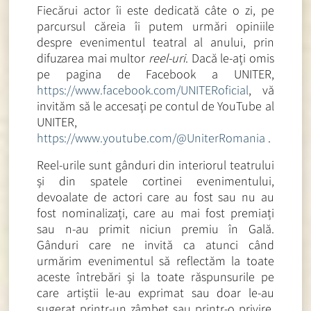
Fiecărui actor îi este dedicată câte o zi, pe
parcursul căreia îi putem urmări opiniile
despre evenimentul teatral al anului, prin
difuzarea mai multor
reel-uri
. Dacă le-ați omis
pe pagina de Facebook a UNITER,
https://www.facebook.com/UNITERoficial
, vă
invităm să le accesați pe contul de YouTube al
UNITER,
https://www.youtube.com/@UniterRomania
.
Reel-urile sunt gânduri din interiorul teatrului
și din spatele cortinei evenimentului,
devoalate de actori care au fost sau nu au
fost nominalizați, care au mai fost premiați
sau n-au primit niciun premiu în Gală.
Gânduri care ne invită ca atunci când
urmărim evenimentul să reflectăm la toate
aceste întrebări și la toate răspunsurile pe
care artiștii le-au exprimat sau doar le-au
sugerat printr-un zâmbet sau printr-o privire,