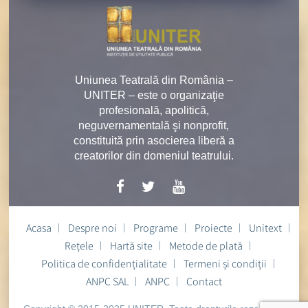
Uniunea Teatrală din România –
UNITER – este o organizaţie
profesională, apolitică,
neguvernamentală şi nonprofit,
constituită prin asocierea liberă a
creatorilor din domeniul teatrului.
Acasa
Despre noi
Programe
Proiecte
Unitext
Rețele
Hartă site
Metode de plată
Politica de confidențialitate
Termeni și condiții
ANPC SAL
ANPC
Contact