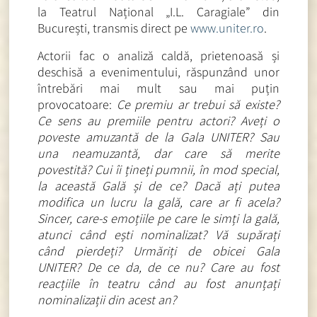
la Teatrul Național „I.L. Caragiale” din
București, transmis direct pe
www.uniter.ro
.
Actorii fac o analiză caldă, prietenoasă și
deschisă a evenimentului, răspunzând unor
întrebări mai mult sau mai puțin
provocatoare:
Ce premiu ar trebui să existe?
Ce sens au premiile pentru actori? Aveți o
poveste amuzantă de la Gala UNITER? Sau
una neamuzantă, dar care să merite
povestită? Cui îi țineți pumnii, în mod special,
la această Gală și de ce? Dacă ați putea
modifica un lucru la gală, care ar fi acela?
Sincer, care-s emoțiile pe care le simți la gală,
atunci când ești nominalizat? Vă supărați
când pierdeți?
Urmăriți de obicei Gala
UNITER? De ce da, de ce nu? Care au fost
reacțiile în teatru când au fost anunțați
nominalizații din acest an?