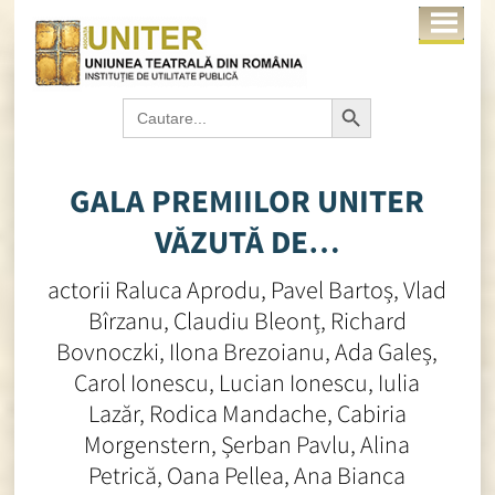
Search Button
Search
for:
GALA PREMIILOR UNITER
VĂZUTĂ DE…
actorii Raluca Aprodu, Pavel Bartoș, Vlad
Bîrzanu, Claudiu Bleonț, Richard
Bovnoczki, Ilona Brezoianu, Ada Galeș,
Carol Ionescu, Lucian Ionescu, Iulia
Lazăr, Rodica Mandache, Cabiria
Morgenstern, Șerban Pavlu, Alina
Petrică, Oana Pellea, Ana Bianca