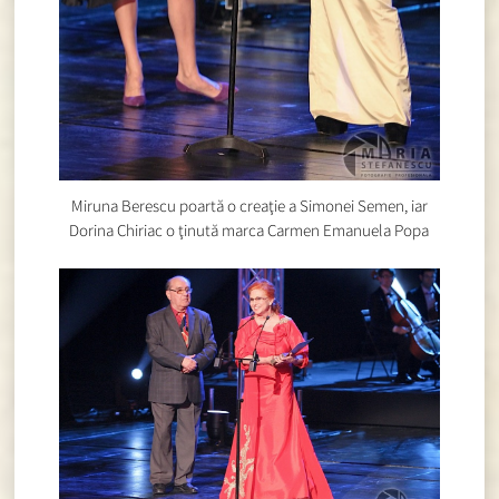
Miruna Berescu poartă o creaţie a Simonei Semen, iar
Dorina Chiriac o ţinută marca Carmen Emanuela Popa