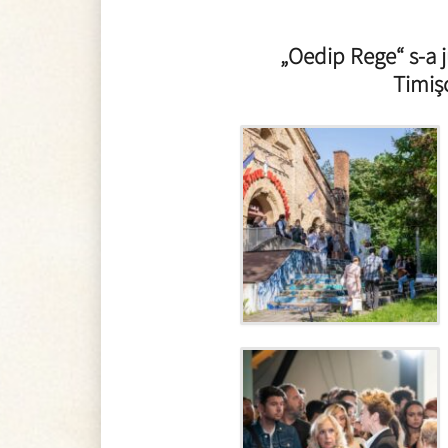
„Oedip Rege“ s-a j
Timișo