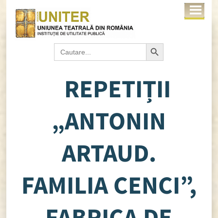
Search Button
Search
for:
REPETIȚII
„ANTONIN
ARTAUD.
FAMILIA CENCI”,
FABRICA DE