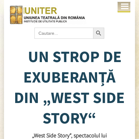
Search Button
Search
for:
UN STROP DE
EXUBERANȚĂ
DIN „WEST SIDE
STORY“
„West Side Story“, spectacolul lui