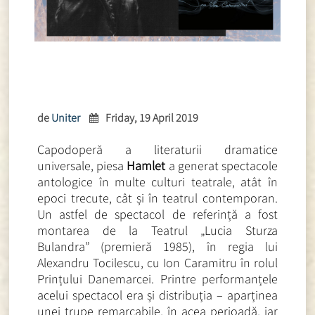
de
Uniter
Friday, 19 April 2019
Capodoperă a literaturii dramatice
universale, piesa
Hamlet
a generat spectacole
antologice în multe culturi teatrale, atât în
epoci trecute, cât și în teatrul contemporan.
Un astfel de spectacol de referință a fost
montarea de la Teatrul „Lucia Sturza
Bulandra” (premieră 1985), în regia lui
Alexandru Tocilescu, cu Ion Caramitru în rolul
Prințului Danemarcei. Printre performanțele
acelui spectacol era și distribuția – aparținea
unei trupe remarcabile, în acea perioadă, iar