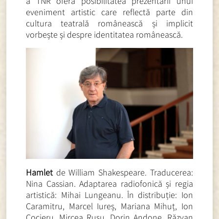
a TNR oferă posibilitatea prezentării unui
eveniment artistic care reflectă parte din
cultura teatrală românească și implicit
vorbește și despre identitatea românească.
Hamlet
de William Shakespeare. Traducerea:
Nina Cassian.
Adaptarea radiofonică și regia
artistică: Mihai Lungeanu. În distribuție: Ion
Caramitru, Marcel Iureș, Mariana Mihuț, Ion
Cocieru, Mircea Rusu, Dorin Andone, Răzvan