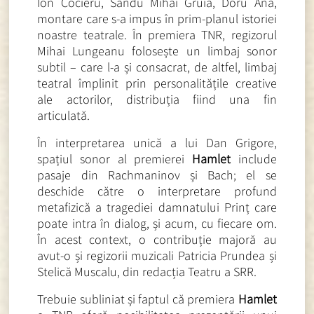
Ion Cocieru, Sandu Mihai Gruia, Doru Ana,
montare care s-a impus în prim-planul istoriei
noastre teatrale. În premiera TNR, regizorul
Mihai Lungeanu folosește un limbaj sonor
subtil – care l-a și consacrat, de altfel, limbaj
teatral împlinit prin personalitățile creative
ale actorilor, distribuția fiind una fin
articulată.
În interpretarea unică a lui Dan Grigore,
spațiul sonor al premierei
Hamlet
include
pasaje din Rachmaninov și Bach; el se
deschide către o interpretare profund
metafizică a tragediei damnatului Prinț care
poate intra în dialog, și acum, cu fiecare om.
În acest context, o contribuție majoră au
avut-o și regizorii muzicali Patricia Prundea și
Stelică Muscalu, din redacția Teatru a SRR.
Trebuie subliniat și faptul că premiera
Hamlet