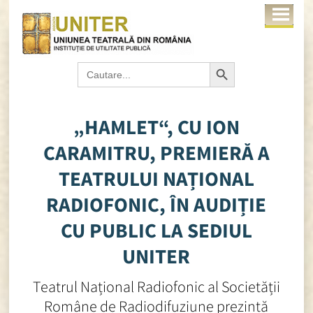
Search Button
Search
for:
„HAMLET“, CU ION
CARAMITRU, PREMIERĂ A
TEATRULUI NAȚIONAL
RADIOFONIC, ÎN AUDIȚIE
CU PUBLIC LA SEDIUL
UNITER
Teatrul Național Radiofonic al Societății
Române de Radiodifuziune prezintă