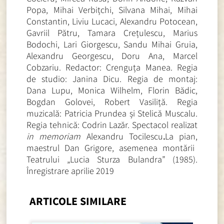
Popa, Mihai Verbițchi, Silvana Mihai, Mihai
Constantin, Liviu Lucaci, Alexandru Potocean,
Gavriil Pătru, Tamara Crețulescu, Marius
Bodochi, Lari Giorgescu, Sandu Mihai Gruia,
Alexandru Georgescu, Doru Ana, Marcel
Cobzariu. Redactor: Crenguța Manea. Regia
de studio: Janina Dicu. Regia de montaj:
Dana Lupu, Monica Wilhelm, Florin Bădic,
Bogdan Golovei, Robert Vasiliță. Regia
muzicală: Patricia Prundea și Stelică Muscalu.
Regia tehnică: Codrin Lazăr. Spectacol realizat
in memoriam
Alexandru Tocilescu
.
La pian
,
maestrul Dan Grigore, asemenea montării
Teatrului „Lucia Sturza Bulandra” (1985).
Înregistrare aprilie 2019
ARTICOLE SIMILARE