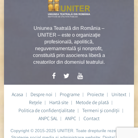
Uniunea Teatrală din România –
UNITER – este o organizaţie
profesională, apolitică,
neguvernamentală şi nonprofit,
constituită prin asocierea liberă a
creatorilor din domeniul teatrului.
Acasa
Despre noi
Programe
Proiecte
Unitext
Rețele
Hartă site
Metode de plată
Politica de confidențialitate
Termeni și condiții
ANPC SAL
ANPC
Contact
Copyright © 2015-2025 UNITER. Toate drepturile rezervate.
Strategie social media si administrare website:
Digital Heart