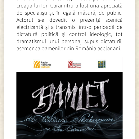
creația lui Ion Caramitru a fost una apreciată
de specialiști și, în egală măsură, de public.
Actorul s-a dovedit o prezență scenică
electrizantă și a transmis, într-o perioadă de
dictatură politică și control ideologic, tot
dramatismul unui personaj supus dictaturii,
asemenea oamenilor din România acelor ani.