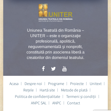
Uniunea Teatrală din România –
UNITER – este o organizaţie
profesională, apolitică,
neguvernamentală şi nonprofit,
constituită prin asocierea liberă a
creatorilor din domeniul teatrului.
Acasa
Despre noi
Programe
Proiecte
Unitext
Rețele
Hartă site
Metode de plată
Politica de confidențialitate
Termeni și condiții
ANPC SAL
ANPC
Contact