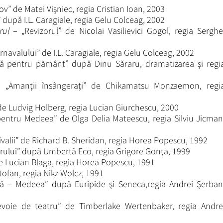
v” de Matei Vişniec, regia Cristian Ioan, 2003
 după I.L. Caragiale, regia Gelu Colceag, 2002
rul
– „Revizorul” de Nicolai Vasilievici Gogol, regia Serghe
rnavalului” de I.L. Caragiale, regia Gelu Colceag, 2002
ă pentru pământ” după Dinu Săraru, dramatizarea şi regi
„Amanţii însângeraţi” de Chikamatsu Monzaemon, regi
de Ludvig Holberg, regia Lucian Giurchescu, 2000
pentru Medeea” de Olga Delia Mateescu, regia Silviu Jicman
ivalii” de Richard B. Sheridan, regia Horea Popescu, 1992
rului” după Umbertă Eco, regia Grigore Gonţa, 1999
e Lucian Blaga, regia Horea Popescu, 1991
stofan, regia Nikz Wolcz, 1991
ică – Medeea” după Euripide şi Seneca,regia Andrei Şerban
evoie de teatru” de Timberlake Wertenbaker, regia Andre