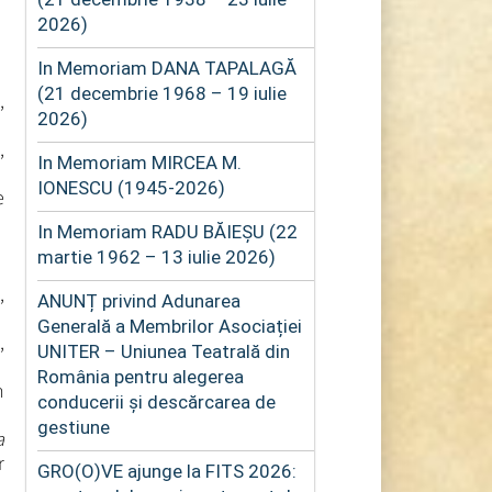
2026)
In Memoriam DANA TAPALAGĂ
(21 decembrie 1968 – 19 iulie
,
2026)
,
In Memoriam MIRCEA M.
IONESCU (1945-2026)
e
In Memoriam RADU BĂIEȘU (22
martie 1962 – 13 iulie 2026)
,
ANUNȚ privind Adunarea
Generală a Membrilor Asociației
,
UNITER – Uniunea Teatrală din
România pentru alegerea
n
conducerii și descărcarea de
gestiune
a
r
GRO(O)VE ajunge la FITS 2026: