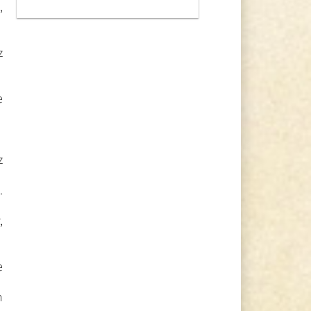
,
z
e
z
.
,
e
n