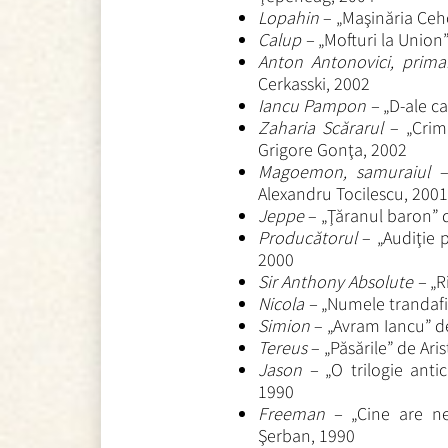
Lopahin
– „Maşinăria Ceho
Calup –
„Mofturi la Union”
Anton Antonovici, prima
Cerkasski, 2002
Iancu Pampon –
„D-ale ca
Zaharia Scărarul
– „Crim
Grigore Gonţa, 2002
Magoemon, samuraiul
– 
Alexandru Tocilescu, 2001
Jeppe
– „Ţăranul baron” 
Producătorul
– „Audiţie 
2000
Sir Anthony Absolute –
„R
Nicola –
„Numele trandafi
Simion
– „Avram Iancu” d
Tereus
– „Păsările” de Ari
Jason –
„O trilogie ant
1990
Freeman –
„Cine are n
Şerban, 1990