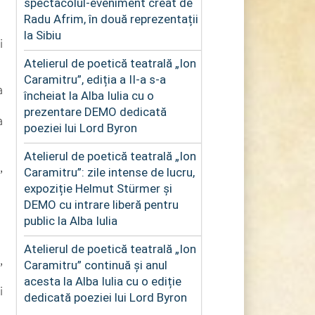
spectacolul-eveniment creat de
Radu Afrim, în două reprezentații
la Sibiu
i
Atelierul de poetică teatrală „Ion
Caramitru”, ediția a II-a s-a
a
încheiat la Alba Iulia cu o
prezentare DEMO dedicată
a
poeziei lui Lord Byron
Atelierul de poetică teatrală „Ion
,
Caramitru”: zile intense de lucru,
expoziție Helmut Stürmer și
DEMO cu intrare liberă pentru
public la Alba Iulia
Atelierul de poetică teatrală „Ion
,
Caramitru” continuă și anul
acesta la Alba Iulia cu o ediție
i
dedicată poeziei lui Lord Byron