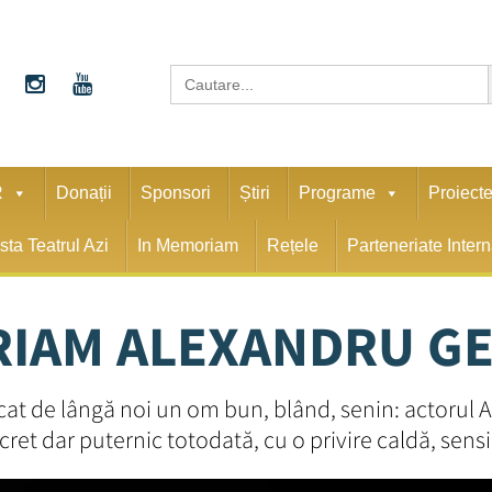
S
Search
for:
R
Donații
Sponsori
Știri
Programe
Proiect
sta Teatrul Azi
In Memoriam
Rețele
Parteneriate Inter
RIAM ALEXANDRU G
plecat de lângă noi un om bun, blând, senin: actor
cret dar puternic totodată, cu o privire caldă, sensi