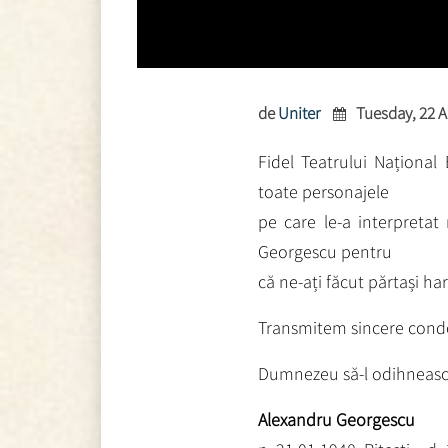
de
Uniter
Tuesday, 22 A
Fidel Teatrului Național
toate personajele
pe care le-a interpreta
Georgescu pentru
că ne-ați făcut părtași har
Transmitem sincere condole
Dumnezeu să-l odihneasc
Alexandru Georgescu