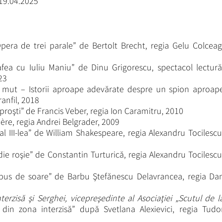
 19.04.2025
pera de trei parale” de Bertolt Brecht, regia Gelu Colceag
afea cu Iuliu Maniu” de Dinu Grigorescu, spectacol lectură
23
 mut – Istorii aproape adevărate despre un spion aproap
ranfil, 2018
proşti” de Francis Veber, regia Ion Caramitru, 2010
ière, regia Andrei Belgrader, 2009
al III-lea” de William Shakespeare, regia Alexandru Tocilescu
e roşie” de Constantin Turturică, regia Alexandru Tocilescu
pus de soare” de Barbu Ştefănescu Delavrancea, regia Da
nterzisă şi Serghei, vicepreşedinte al Asociaţiei „Scutul de l
din zona interzisă” după Svetlana Alexievici, regia Tudo