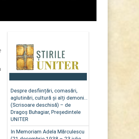
e
u
Despre desființări, comasări,
aglutinări, cultură și alți demoni…
(Scrisoare deschisă) – de
Dragoș Buhagiar, Președintele
UNITER
In Memoriam Adela Mărculescu
(21 decembrie 1938 – 23 iulie