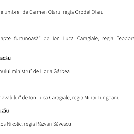
e umbre” de Carmen Olaru, regia Orodel Olaru
pte furtunoasă” de Ion Luca Caragiale, regia Teodor
Bac
ă
u
lui ministru” de Horia Gârbea
navalului” de Ion Luca Caragiale, regia Mihai Lungeanu
uzău
ilos Nikolic, regia Răzvan Săvescu