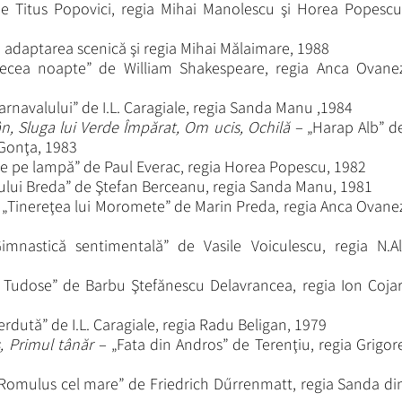
e Titus Popovici, regia Mihai Manolescu şi Horea Popescu
”, adaptarea scenică şi regia Mihai Mălaimare, 1988
ecea noapte” de William Shakespeare, regia Anca Ovane
rnavalului” de I.L. Caragiale, regia Sanda Manu ,1984
ân, Sluga lui Verde Împărat, Om ucis, Ochilă –
„Harap Alb” d
 Gonţa, 1983
re pe lampă” de Paul Everac, regia Horea Popescu, 1982
ului Breda” de Ştefan Berceanu, regia Sanda Manu, 1981
 „Tinereţea lui Moromete” de Marin Preda, regia Anca Ovane
Gimnastică sentimentală” de Vasile Voiculescu, regia N.Al
Tudose” de Barbu Ştefănescu Delavrancea, regia Ion Cojar
erdută” de I.L. Caragiale, regia Radu Beligan, 1979
s, Primul tânăr –
„Fata din Andros” de Terenţiu, regia Grigor
Romulus cel mare” de Friedrich Dűrrenmatt, regia Sanda di