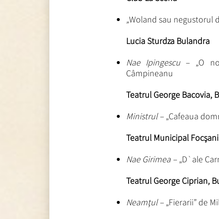
„
Woland sau negustorul d
Lucia Sturdza Bulandra
Nae Ipingescu
– „O noa
Câmpineanu
Teatrul George Bacovia, 
Ministrul –
„Cafeaua domnu
Teatrul Municipal Focşani
Nae Girimea –
„D`ale Car
Teatrul George Ciprian, B
Neamţul –
„Fierarii” de M