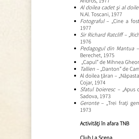
Andros, 1977
Al doilea cadet şi al doil
N.Al. Toscani, 1977
Fotograful
– „Cine a fos
1977
Sir Richard Ratcliff – „
Ric
1976
Pedagogul din Mantua –
Berechet, 1975
„Capul” de Mihnea Gheorg
Tallien – „
Danton” de Cami
Al doilea ţăran – „Năpasta
Cojar, 1974
Sfatul boieresc – „
Apus d
Sadova, 1973
Geronte
– „Trei fraţi gem
1973
Activităţi în afara TNB
Club La Scena