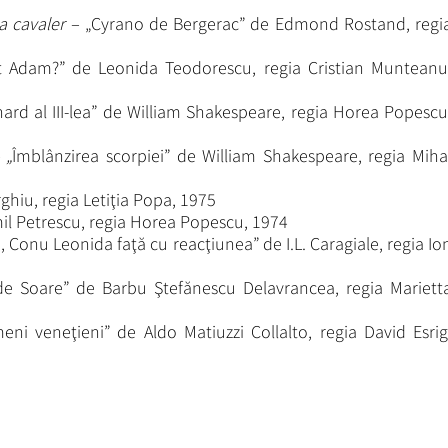
ea cavaler –
„Cyrano de Bergerac” de Edmond Rostand, regi
t Adam?” de Leonida Teodorescu, regia Cristian Munteanu
hard al III-lea” de William Shakespeare, regia Horea Popescu
 „
Îmblânzirea scorpiei” de William Shakespeare, regia Miha
hiu, regia Letiţia Popa, 1975
l Petrescu, regia Horea Popescu, 1974
, Conu Leonida faţă cu reacţiunea” de I.L. Caragiale, regia Io
e Soare” de Barbu Ştefănescu Delavrancea, regia Mariett
eni veneţieni” de Aldo Matiuzzi Collalto, regia David Esrig