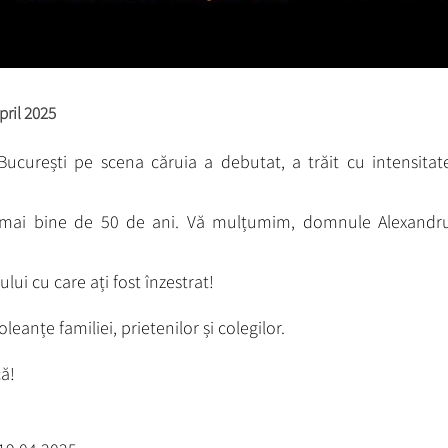
pril 2025
 București pe scena căruia a debutat, a trăit cu intensitat
t mai bine de 50 de ani. Vă mulțumim, domnule Alexandr
ului cu care ați fost înzestrat!
anțe familiei, prietenilor și colegilor.
ă!