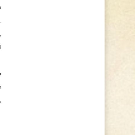
a
,
,
i
n
a
,