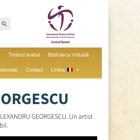
earch Button
e
Timbrul teatral
Biblioteca Virtuală
naționale
Contact
Limba:
EORGESCU
ul ALEXANDRU GEORGESCU. Un artist
bil.