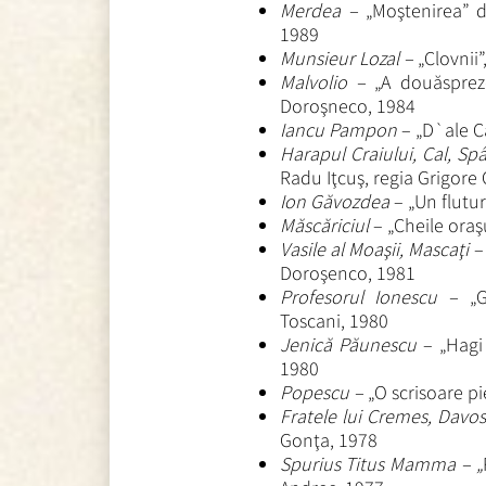
Merdea –
„Moştenirea” d
1989
Munsieur Lozal –
„Clovnii
Malvolio –
„A douăsprez
Doroşneco, 1984
Iancu Pampon
– „D`ale Ca
Harapul Craiului, Cal, Sp
Radu Iţcuş, regia Grigore
Ion Găvozdea
– „Un flutu
Măscăriciul
– „Cheile oraş
Vasile al Moaşii, Mascaţi
–
Doroşenco, 1981
Profesorul Ionescu –
„
Toscani, 1980
Jenică Păunescu
– „Hagi 
1980
Popescu –
„O scrisoare pi
Fratele lui Cremes, Davo
Gonţa, 1978
Spurius Titus Mamma – „