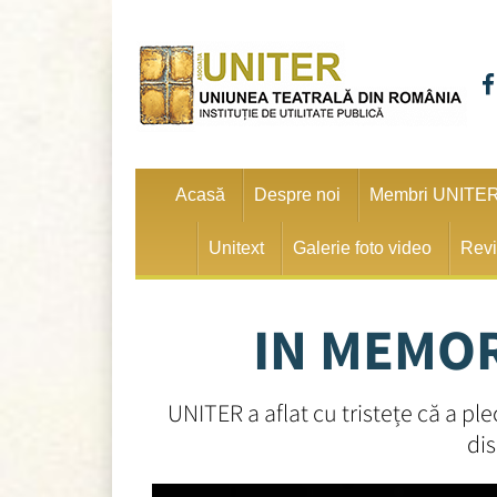
Acasă
Despre noi
Membri UNITE
Unitext
Galerie foto video
Revi
IN MEMO
UNITER a aflat cu tristețe că a 
dis