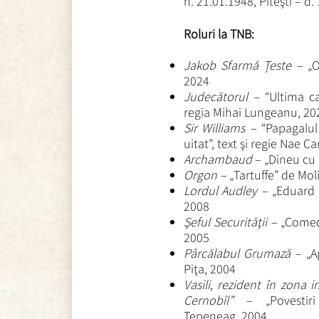
n. 21.01.1948, Piteşti – d.
Roluri la TNB:
Jakob Sfarmă Țeste –
„
O
2024
Judecătorul –
“Ultima c
regia Mihai Lungeanu, 20
Sir Williams –
“Papagalul
uitat”, text şi regie Nae Ca
Archambaud
– „Dineu cu 
Orgon –
„Tartuffe” de Mol
Lordul Audley –
„Eduard 
2008
Şeful Securităţii –
„Comedi
2005
Pârcălabul Grumază
– „A
Piţa, 2004
Vasili, rezident în zona i
Cernobîl” –
„Povestiri 
Ţepeneag, 2004