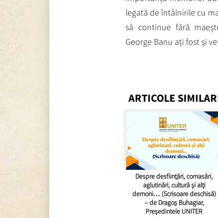
legată de întâlnirile cu m
să continue fără maeșt
George Banu ați fost și 
ARTICOLE SIMILAR
Despre desființări, comasări,
aglutinări, cultură și alți
demoni… (Scrisoare deschisă)
– de Dragoș Buhagiar,
Președintele UNITER