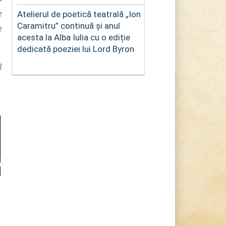
e
Atelierul de poetică teatrală „Ion
Caramitru” continuă și anul
e
acesta la Alba Iulia cu o ediție
dedicată poeziei lui Lord Byron
R