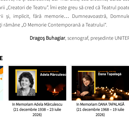
arii „Creatori de Teatru”. Îmi este greu să cred că Teatrul poat
rii și, implicit, fără memorie… Dumneavoastră, Domnul
veți rămâne „O Memorie Contemporană a Teatrului“.
Dragoș Buhagiar
, scenograf, președinte UNITE
E
In Memoriam Adela Mărculescu
In Memoriam DANA TAPALAGĂ
(21 decembrie 1938 – 23 iulie
(21 decembrie 1968 – 19 iulie
2026)
2026)