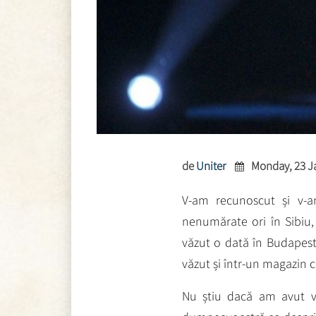
de
Uniter
Monday, 23 J
V-am recunoscut și v-
nenumărate ori în Sibiu,
văzut o dată în Budapes
văzut și într-un magazin c
Nu știu dacă am avut v