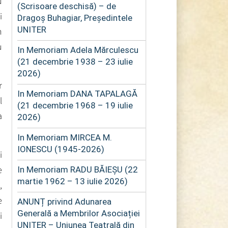
u
(Scrisoare deschisă) – de
i
Dragoș Buhagiar, Președintele
UNITER
n
u
In Memoriam Adela Mărculescu
(21 decembrie 1938 – 23 iulie
2026)
r
In Memoriam DANA TAPALAGĂ
l
(21 decembrie 1968 – 19 iulie
a
2026)
In Memoriam MIRCEA M.
IONESCU (1945-2026)
i
e
In Memoriam RADU BĂIEȘU (22
martie 1962 – 13 iulie 2026)
,
e
ANUNȚ privind Adunarea
Generală a Membrilor Asociației
i
UNITER – Uniunea Teatrală din