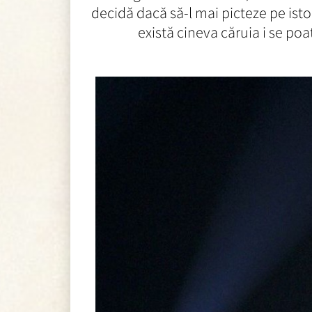
decidă dacă să-l mai picteze pe isto
există cineva căruia i se poa