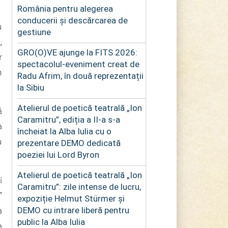
România pentru alegerea
conducerii și descărcarea de
u
gestiune
,
GRO(O)VE ajunge la FITS 2026:
r
spectacolul-eveniment creat de
m
Radu Afrim, în două reprezentații
la Sibiu
Atelierul de poetică teatrală „Ion
ă
Caramitru”, ediția a II-a s-a
a
încheiat la Alba Iulia cu o
u
prezentare DEMO dedicată
poeziei lui Lord Byron
Atelierul de poetică teatrală „Ion
i
Caramitru”: zile intense de lucru,
”
expoziție Helmut Stürmer și
a
DEMO cu intrare liberă pentru
public la Alba Iulia
a