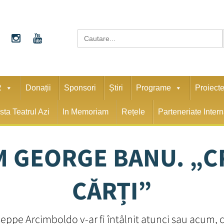
S
Search
for:
R
Donații
Sponsori
Știri
Programe
Proiect
sta Teatrul Azi
In Memoriam
Rețele
Parteneriate Inter
M GEORGE BANU. „C
CĂRȚI”
 Arcimboldo v-ar fi întâlnit atunci sau acum, cu si