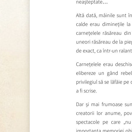
neașteptate…
Altă dată, mâinile sunt în
calde erau diminețile l
carnețelele răsăreau din
uneori răsăreau de la piep
de exact, ca într-un ralan
Carnețelele erau deschis
elibereze un gând rebe
privilegiul să se lăfăie 
a fi scrise.
Dar și mai frumoase sunt
creatorii lor anume, po
spectacole pe care „nu
importanța memoriei obiec