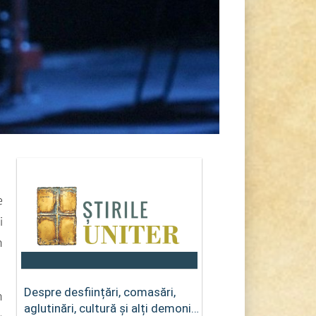
e
i
m
Despre desființări, comasări,
n
aglutinări, cultură și alți demoni…