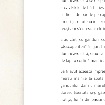
dumneavoastră se desprin
arc… Filele de hârtie ieș
cu firele de păr de pe ca
umeri și se roteau în ae
reușisem să citesc altele 
Erau cărți cu gânduri, cu 
„descoperitori” în jurul
dumneavoastră, erau ca n
de fapt o cortină-mantie.
Să fi avut această impres
mereu mâinile la spate 
gândurilor, dar nu mai el
doresc libertate și-și gă
notițe, fie în dimensiu