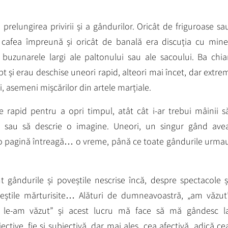
 prelungirea privirii și a gândurilor. Oricât de friguroase sa
a cafea împreună și oricât de banală era discuția cu mine
 buzunarele largi ale paltonului sau ale sacoului. Ba chia
t și erau deschise uneori rapid, alteori mai încet, dar extre
ti, asemeni mișcărilor din artele marțiale.
e rapid pentru a opri timpul, atât cât i-ar trebui mâinii s
l sau să descrie o imagine. Uneori, un singur gând ave
pe o pagină întreagă… o vreme, până ce toate gândurile urma
 gândurile și poveștile nescrise încă, despre spectacole ș
veștile mărturisite… Alături de dumneavoastră, „am văzut
 le-am văzut” și acest lucru mă face să mă gândesc l
tive, fie și subiectivă, dar mai ales, cea afectivă, adică ce