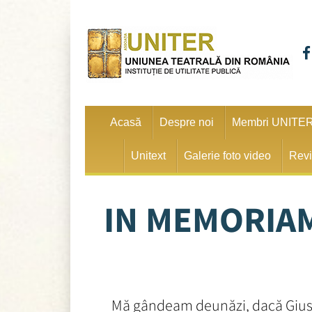
Acasă
Despre noi
Membri UNITE
Unitext
Galerie foto video
Revi
IN MEMORIA
Mă gândeam deunăzi, dacă Giuseppe