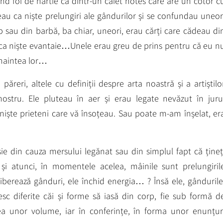
d foi de hârtie ca dintr-un caiet notes care are un cotor c
eau ca niște prelungiri ale gândurilor și se confundau uneor
p sau din barbă, ba chiar, uneori, erau cărți care cădeau di
r ca niște evantaie…Unele erau greu de prins pentru că eu n
înaintea lor…
păreri, altele cu definiții despre arta noastră și a artiștilo
 nostru. Ele pluteau în aer și erau legate nevăzut în juru
iște prieteni care vă însoțeau. Sau poate m-am înșelat, er
ie din cauza mersului legănat sau din simplul fapt că țineț
și atunci, în momentele acelea, mâinile sunt prelungiril
iberează gânduri, ele închid energia… ? Însă ele, gândurile
sesc diferite căi și forme să iasă din corp, fie sub formă d
nea unor volume, iar în conferințe, în forma unor enunțur