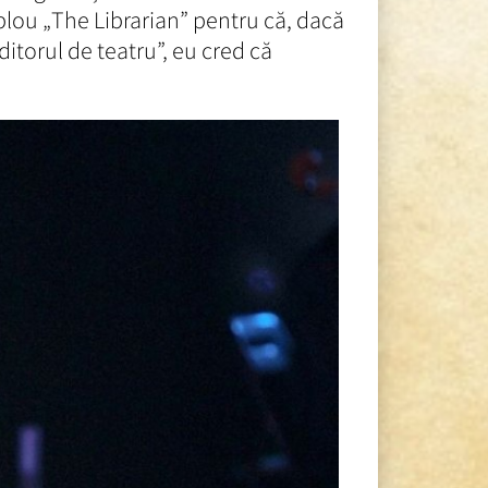
ablou „The Librarian” pentru că, dacă
ditorul de teatru”, eu cred că