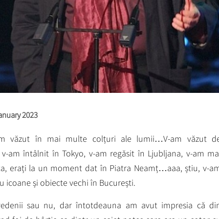
anuary 2023
am văzut în mai multe colțuri ale lumii…V-am văzut d
 v-am întâlnit în Tokyo, v-am regăsit în Ljubljana, v-am ma
ta, erați la un moment dat în Piatra Neamț…aaa, știu, v-a
u icoane și obiecte vechi în București.
edenii sau nu, dar întotdeauna am avut impresia că di