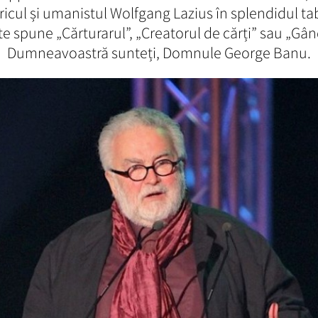
ricul și umanistul Wolfgang Lazius în splendidul t
te spune „Cărturarul”, „Creatorul de cărți” sau „Gân
Dumneavoastră sunteți, Domnule George Banu.