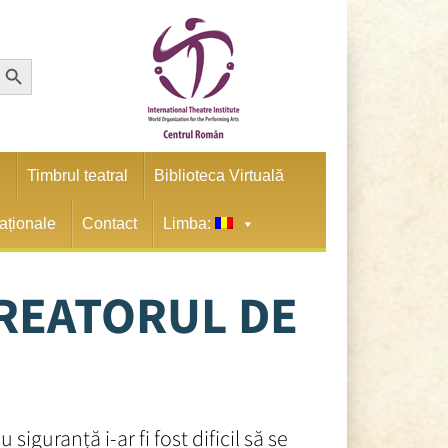
earch Button
e
Timbrul teatral
Biblioteca Virtuală
naționale
Contact
Limba:
REATORUL DE
guranță i-ar fi fost dificil să se