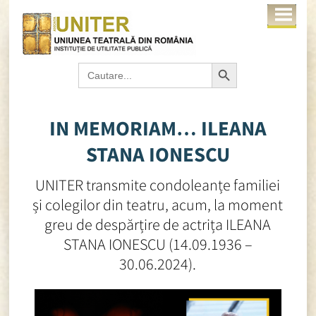
Search Button
Search
for:
IN MEMORIAM… ILEANA
STANA IONESCU
UNITER transmite condoleanțe familiei
și colegilor din teatru, acum, la moment
greu de despărțire de actrița ILEANA
STANA IONESCU (14.09.1936 –
30.06.2024).