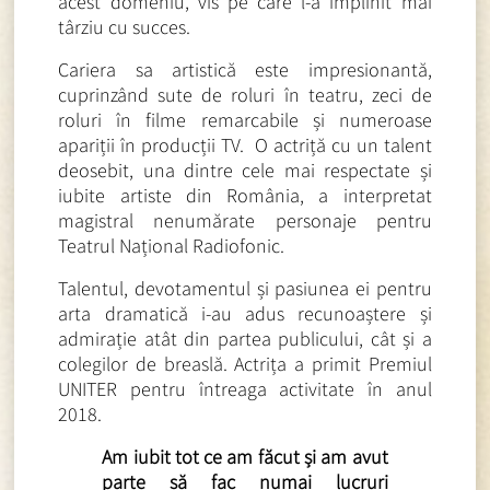
acest domeniu, vis pe care l-a împlinit mai
târziu cu succes.
Cariera sa artistică este impresionantă,
cuprinzând sute de roluri în teatru, zeci de
roluri în filme remarcabile și numeroase
apariții în producții TV.
O actriță cu un talent
deosebit, una dintre cele mai respectate și
iubite artiste din România, a interpretat
magistral nenumărate personaje pentru
Teatrul Național Radiofonic.
Talentul, devotamentul și pasiunea ei pentru
arta dramatică i-au adus recunoaștere și
admirație atât din partea publicului, cât și a
colegilor de breaslă. Actrița a primit Premiul
UNITER pentru întreaga activitate în anul
2018.
Am iubit tot ce am făcut și am avut
parte să fac numai lucruri