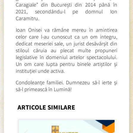
Caragiale” din București din 2014 până în
2021, secondându-l pe domnul Ion
Caramitru.
Ioan Onisei va rămâne mereu în amintirea
celor care l-au cunoscut ca un om integru,
dedicat meseriei sale, un jurist desăvârșit din
stiloul căruia au plecat multe propuneri
legislative în domeniul artelor spectacolului.
Un om care lupta pentru binele artiștilor și
instituției unde activa.
Condoleanțe familiei. Dumnezeu să-l ierte și
să-l primească în Lumină!
ARTICOLE SIMILARE