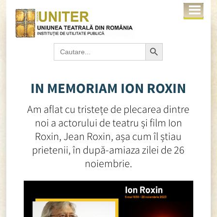
Search Button
Search
for:
IN MEMORIAM ION ROXIN
Am aflat cu tristețe de plecarea dintre
noi a actorului de teatru și film Ion
Roxin, Jean Roxin, așa cum îl știau
prietenii, în după-amiaza zilei de 26
noiembrie.