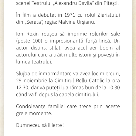
scenei Teatrului „Alexandru Davila” din Pitești.
În film a debutat în 1971 cu rolul Ziaristului
din „Serata”, regia: Malvina Urşianu.
Ion Roxin reușea să imprime rolurilor sale
(peste 100) o impresionantă forță lirică. Un
actor distins, stilat, avea acel aer boem al
actorului care a trăit multe istorii și povești în
lumea teatrului.
Slujba de înmormântare va avea loc miercuri,
29 noiembrie la Cimitirul Bellu Catolic la ora
12.30, dar vă puteți lua rămas bun de la 10.30
când va fi depus la capela cimitirului.
Condoleanțe familiei care trece prin aceste
grele momente.
Dumnezeu să îl ierte !