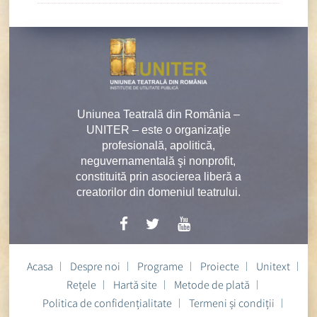
Uniunea Teatrală din România –
UNITER – este o organizaţie
profesională, apolitică,
neguvernamentală şi nonprofit,
constituită prin asocierea liberă a
creatorilor din domeniul teatrului.
Acasa
Despre noi
Programe
Proiecte
Unitext
Rețele
Hartă site
Metode de plată
Politica de confidențialitate
Termeni și condiții