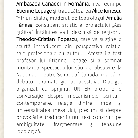
Ambasada Canadei în România
, îi va reuni pe
Étienne Lepage
și traducătoarea
Alice Ionescu
într-un dialog moderat de teatrologul
Amalia
Tănase
, consultant artistic al proiectului „Așa
grăit-a”. Întâlnirea va fi deschisă de regizorul
Theodor-Cristian Popescu
, care va susține o
scurtă introducere din perspectiva relației
sale profesionale cu autorul. Acesta i-a fost
profesor lui Étienne Lepage și a semnat
montarea spectacolului său de absolvire la
National Theatre School of Canada, marcând
debutul dramaturgic al acestuia. Dialogul
organizat cu sprijinul UNITER propune o
conversație despre mecanismele scriiturii
contemporane, relația dintre limbaj și
universalitatea mesajului, precum și despre
provocările traducerii unui text construit pe
ambiguitate, fragmentare și tensiune
ideologică.