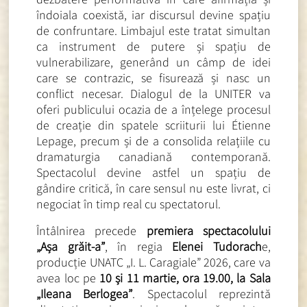
îndoiala coexistă, iar discursul devine spațiu
de confruntare. Limbajul este tratat simultan
ca instrument de putere și spațiu de
vulnerabilizare, generând un câmp de idei
care se contrazic, se fisurează și nasc un
conflict necesar. Dialogul de la UNITER va
oferi publicului ocazia de a înțelege procesul
de creație din spatele scriiturii lui Étienne
Lepage, precum și de a consolida relațiile cu
dramaturgia canadiană contemporană.
Spectacolul devine astfel un spațiu de
gândire critică, în care sensul nu este livrat, ci
negociat în timp real cu spectatorul.
Întâlnirea precede
premiera spectacolului
„Așa grăit-a”
, în regia
Elenei Tudorach
e,
producție UNATC „I. L. Caragiale” 2026, care va
avea loc pe
10 și 11 martie, ora 19.00, la Sala
„Ileana Berlogea”
. Spectacolul reprezintă