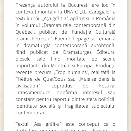
Prezența autorului la București are loc în
contextul montării la UNATC „I.L. Caragiale” a
textului său „Așa grăit-a”, apărut și în România
în volumul „Dramaturgie contemporană din
Québec”, publicat de Fundația Culturală
„Camil Petrescu”. Étienne Lepage se remarcă
în dramaturgia contemporană autohtonă,
fiind publicat de Dramaturges Éditeurs,
piesele sale fiind montate pe scene
importante din Montréal și Europa. Producții
recente precum „Trop humains”, realizată la
Théâtre de Quat’Sous sau „Malaise dans la
civilisation”, coprodus de Festival
TransAmériques, confirmă interesul său
constant pentru raportul dintre sfera politică,
identitate socială și fragilitatea subiectului
contemporan.
Textul „Așa grăit-a” este conceput ca o
dezbatere performativă în care afirmația și