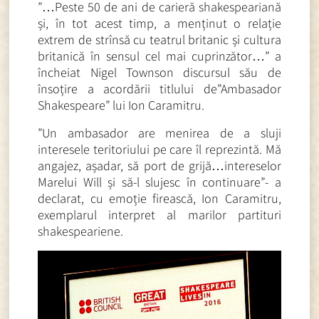
”…Peste 50 de ani de carieră shakespeariană
și, în tot acest timp, a menținut o relație
extrem de strînsă cu teatrul britanic și cultura
britanică în sensul cel mai cuprinzător…” a
încheiat Nigel Townson discursul său de
însoțire a acordării titlului de”Ambasador
Shakespeare” lui Ion Caramitru.
”Un ambasador are menirea de a sluji
interesele teritoriului pe care îl reprezintă. Mă
angajez, așadar, să port de grijă…intereselor
Marelui Will și să-l slujesc în continuare”- a
declarat, cu emoție firească, Ion Caramitru,
exemplarul interpret al marilor partituri
shakespeariene.