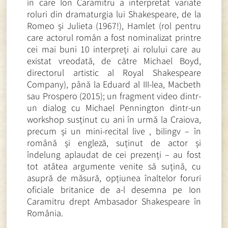
în care Ion Caramitru a interpretat variate
roluri din dramaturgia lui Shakespeare, de la
Romeo și Julieta (1967!), Hamlet (rol pentru
care actorul român a fost nominalizat printre
cei mai buni 10 interpreți ai rolului care au
existat vreodată, de către Michael Boyd,
directorul artistic al Royal Shakespeare
Company), până la Eduard al III-lea, Macbeth
sau Prospero (2015); un fragment video dintr-
un dialog cu Michael Pennington dintr-un
workshop susținut cu ani în urmă la Craiova,
precum și un mini-recital live , bilingv – în
română și engleză, suținut de actor și
îndelung aplaudat de cei prezenți – au fost
tot atâtea argumente venite să suțină, cu
asupră de măsură, opțiunea înaltelor foruri
oficiale britanice de a-l desemna pe Ion
Caramitru drept Ambasador Shakespeare în
România.