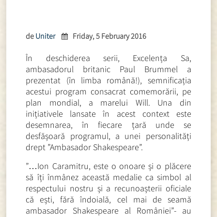
de
Uniter
Friday, 5 February 2016
În deschiderea serii, Excelența Sa,
ambasadorul britanic Paul Brummel a
prezentat (în limba română!), semnificația
acestui program consacrat comemorării, pe
plan mondial, a marelui Will. Una din
inițiativele lansate în acest context este
desemnarea, în fiecare țară unde se
desfășoară programul, a unei personalități
drept ”Ambasador Shakespeare”.
”…Ion Caramitru, este o onoare și o plăcere
să îți înmânez această medalie ca simbol al
respectului nostru și a recunoașterii oficiale
că ești, fără îndoială, cel mai de seamă
ambasador Shakespeare al României”- au