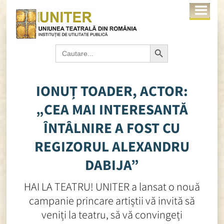
Search Button
Search
for:
IONUȚ TOADER, ACTOR:
„CEA MAI INTERESANTĂ
ÎNTÂLNIRE A FOST CU
REGIZORUL ALEXANDRU
DABIJA”
HAI LA TEATRU! UNITER a lansat o nouă
campanie princare artiștii vă invită să
veniți la teatru, să vă convingeți