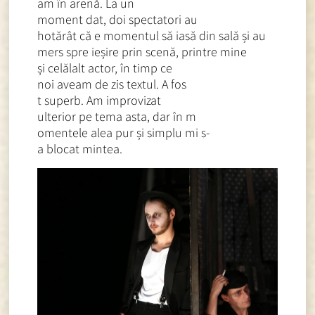
am în arenă. La un
moment dat, doi spectatori au
hotărât că e momentul să iasă
din sală și au
mers spre ieșire prin scenă, p
rintre mine
și celălalt actor, în timp ce
noi aveam de zis textul. A fos
t superb. Am improvizat
ulterior pe tema asta, dar în m
omentele alea pur și simplu mi s-
a blocat mintea.