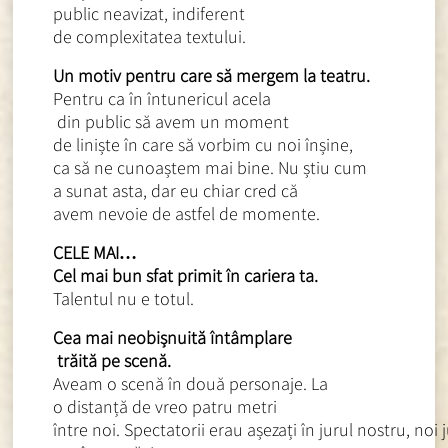
public neavizat, indiferent
de complexitatea textului.
Un motiv pentru care să mergem
la teatru.
Pentru ca în întunericul acela
din public să avem un moment
de liniște în care să vorbim c
u noi înșine,
ca să ne cunoaștem mai bine. Nu știu cum
a sunat asta, dar eu chiar cred că
avem nevoie
de astfel de momente.
CELE MAI…
Cel mai bun sfat primit în cariera ta.
Talentul nu e totul.
Cea mai neobișnuită întâmplare
trăită pe scenă.
Aveam o scenă în două personaj
e. La
o distanță de vreo patru metri
între noi. Spectatorii erau așezați în jurul nostru, noi 