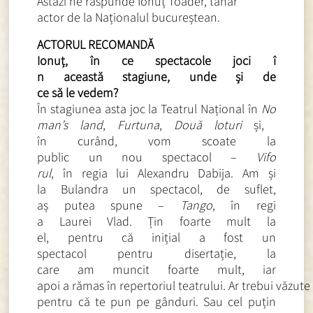
Astăzi ne răspunde
Ionuț Toader, tânăr
actor de la Naționalul bucureștean.
ACTORUL RECOMANDĂ
Ionuț, în ce spectacole joci î
n această stagiune, unde și de
ce să le vedem?
În stagiunea asta joc la Teatr
ul Național în
No
man’s land
,
Furtuna
,
Două loturi
și,
în curând, vom scoate la
public un nou spectacol –
Vifo
rul
, în regia lui Alexandru Da
bija. Am și
la Bulandra un spectacol, de s
uflet,
aș putea spune –
Tango
, în regi
a Laurei Vlad. Țin foarte mult
la
el, pentru că inițial a fost un
spectacol pentru disertație,
la
care am muncit foarte mult, iar
apoi a rămas în repertoriul teatrului. Ar trebui văzute
pent
ru că te pun pe gânduri. Sau c
el puțin