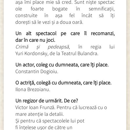
așa îmi place mie să cred. Sunt niște spectac
ole foarte bogate în semnificații,
construite în așa fel încât să
îți
dorești să le vezi și a doua oară.
Un alt spectacol pe care îl re
comanzi,
dar în care nu joci.
Crimă și pedeapsă
, în regia
lui
Yuri Kordonsky, de la Teatrul Bulandra.
Un actor, coleg cu dumneata, care îți place.
Constantin Dogioiu.
O actriță, colegă cu dumneata, care îți place.
Ilona Brezoianu.
Un regizor de urmărit. De ce?
Victor Ioan Frunză. Pentru că lucreaz
ă cu o
mare atenție la detalii.
Și pentru că spectacolele lui pot
fi înțelese ușor de către un