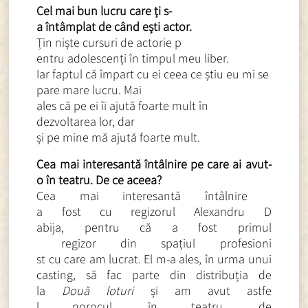
Cel mai bun lucru care ți s-
a întâmplat de când ești act
or.
Țin niște cursuri de actorie p
entru adolescenți în timpul me
u liber.
Iar faptul că împart cu ei cee
a ce știu eu mi se
pare mare lucru. Mai
ales că pe ei îi ajută foarte
mult în
dezvoltarea lor, dar
și pe mine mă ajută foarte mul
t.
Cea mai interesantă întâlnire
pe care ai avut-
o în teatru. De ce aceea?
Cea mai interesantă întâlnire
a fost cu regizorul Alexandru D
abija, pentru că a fost primul
regizor din spațiul profesioni
st cu care am lucrat. El m-a ales, în urma unui
casting, să
fac parte din distribuția de
la
Două loturi
și am avut astfe
l norocul, în teatru, de