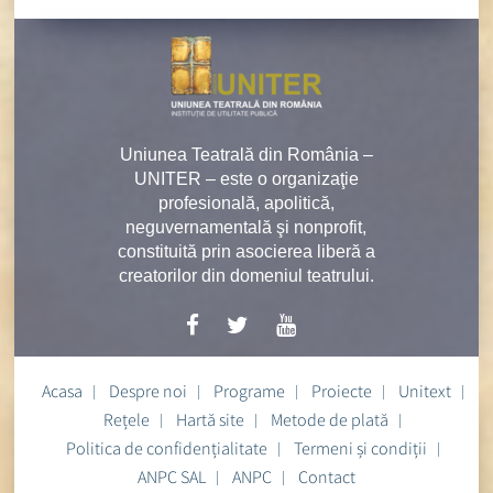
Uniunea Teatrală din România –
UNITER – este o organizaţie
profesională, apolitică,
neguvernamentală şi nonprofit,
constituită prin asocierea liberă a
creatorilor din domeniul teatrului.
Acasa
Despre noi
Programe
Proiecte
Unitext
Rețele
Hartă site
Metode de plată
Politica de confidențialitate
Termeni și condiții
ANPC SAL
ANPC
Contact