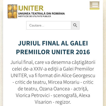
Search Button
Search
for:
JURIUL FINAL AL GALEI
PREMIILOR UNITER 2016
Juriul final, care va desemna câştigătorii
celei de-a XXIV-a ediţii a Galei Premiilor
UNITER, va fi format din Alice Georgescu
- critic de teatru, Mircea Morariu - critic
de teatru, Ozana Oancea - actriţă,
Viorica Petrovici - scenografă, Alexa
Visarion - regizor.