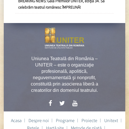
BREAKING NEWS: Gala Premiilor UNITER, ediția 34. Să
celebrăm teatrul românesc ÎMPREUNĂ!
Uniunea Teatrală din România –
UNITER – este o organizaţie
profesională, apolitică,
neguvernamentală şi nonprofit,
constituită prin asocierea liberă a
creatorilor din domeniul teatrului.
Acasa
Despre noi
Programe
Proiecte
Unitext
Rețele
Hartă site
Metode de plată