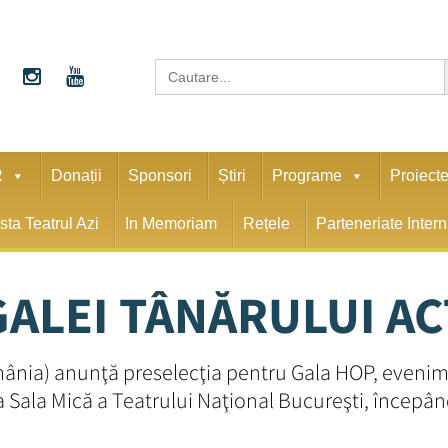
S
Search
for:
R
Donații
Sponsori
Știri
Programe
Proiect
sta Teatrul Azi
In Memoriam
Rețele
Parteneriate Inter
GALEI TÂNĂRULUI A
nia) anunţă preselecţia pentru Gala HOP, eveniment
 la Sala Mică a Teatrului Naţional Bucureşti, începâ