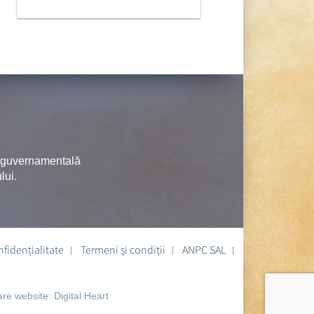
neguvernamentală
lui.
nfidențialitate
Termeni și condiții
ANPC SAL
are website:
Digital Heart