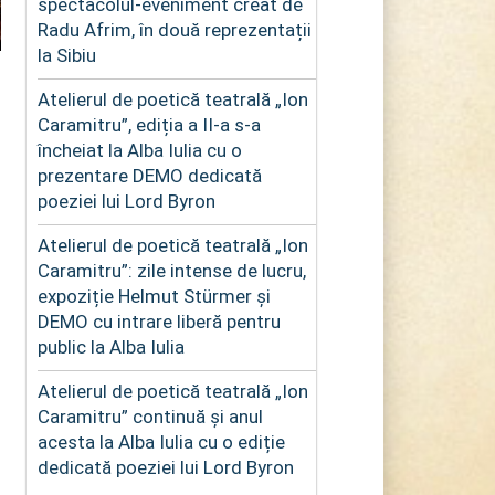
spectacolul-eveniment creat de
Radu Afrim, în două reprezentații
la Sibiu
Atelierul de poetică teatrală „Ion
Caramitru”, ediția a II-a s-a
încheiat la Alba Iulia cu o
prezentare DEMO dedicată
poeziei lui Lord Byron
Atelierul de poetică teatrală „Ion
Caramitru”: zile intense de lucru,
expoziție Helmut Stürmer și
DEMO cu intrare liberă pentru
public la Alba Iulia
Atelierul de poetică teatrală „Ion
Caramitru” continuă și anul
acesta la Alba Iulia cu o ediție
dedicată poeziei lui Lord Byron