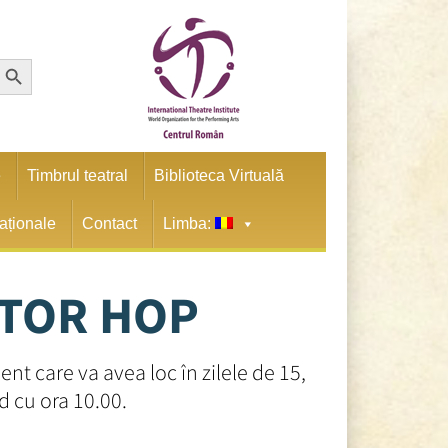
earch Button
e
Timbrul teatral
Biblioteca Virtuală
naționale
Contact
Limba:
CTOR HOP
 care va avea loc în zilele de 15,
nd cu ora 10.00.