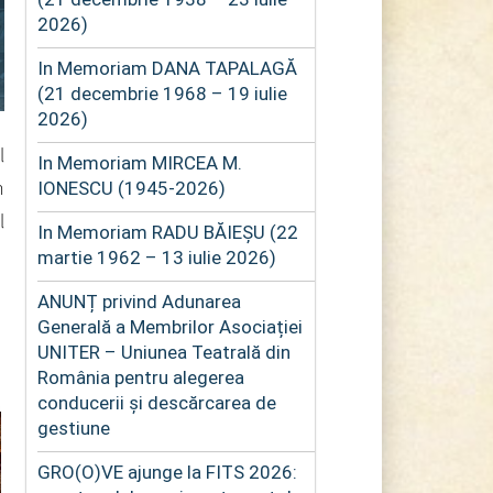
2026)
In Memoriam DANA TAPALAGĂ
(21 decembrie 1968 – 19 iulie
2026)
l
In Memoriam MIRCEA M.
n
IONESCU (1945-2026)
l
In Memoriam RADU BĂIEȘU (22
martie 1962 – 13 iulie 2026)
ANUNȚ privind Adunarea
Generală a Membrilor Asociației
UNITER – Uniunea Teatrală din
România pentru alegerea
conducerii și descărcarea de
gestiune
GRO(O)VE ajunge la FITS 2026: