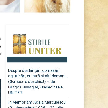
i
e
a
Despre desființări, comasări,
aglutinări, cultură și alți demoni…
(Scrisoare deschisă) – de
Dragoș Buhagiar, Președintele
UNITER
In Memoriam Adela Mărculescu
(21 decembrie 1938 – 23 iulie