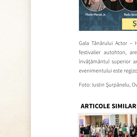
Gala Tânărului Actor – 
festivalier autohton, a
învăţământul superior art
evenimentului este regizo
Foto: Iustin Şurpănelu, O
ARTICOLE SIMILAR