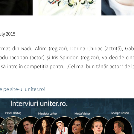
uly 2015
rmat din Radu Afrim (regizor), Dorina Chiriac (actriţă), Gab
adu Iacoban (actor) şi Iris Spiridon (regizor), va decide cin
 să intre în competiţia pentru „Cel mai bun tânăr actor“ de l
 pe site-ul uniter.ro!