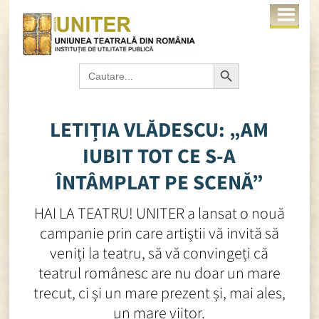
Search Button
Search
for:
LETIȚIA VLĂDESCU: „AM
IUBIT TOT CE S-A
ÎNTÂMPLAT PE SCENĂ”
HAI LA TEATRU! UNITER a lansat o nouă
campanie prin care artiștii vă invită să
veniți la teatru, să vă convingeți că
teatrul românesc are nu doar un mare
trecut, ci și un mare prezent și, mai ales,
un mare viitor.