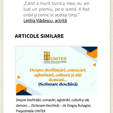
„Când a murit bunica mea, eu am
luat un premiu, pe o scenă. A fost
oribil și comic în același timp.”
Letiția Vlădescu, actriță
ARTICOLE SIMILARE
Despre desființări, comasări, aglutinări, cultură și alți
demoni… (Scrisoare deschisă) – de Dragoș Buhagiar,
Președintele UNITER