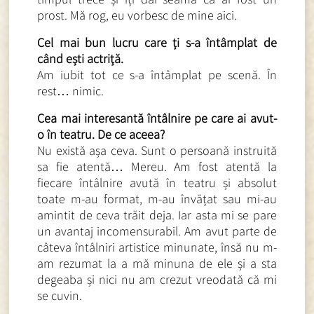
prost. Mă rog, eu vorbesc de mine aici.
Cel mai bun lucru care ți s-a întâmplat de
când ești actriță.
Am iubit tot ce s-a întâmplat pe scenă. În
rest… nimic.
Cea mai interesantă întâlnire pe care ai avut-
o în teatru. De ce aceea?
Nu există așa ceva. Sunt o persoană instruită
sa fie atentă… Mereu. Am fost atentă la
fiecare întâlnire avută în teatru și absolut
toate m-au format, m-au învățat sau mi-au
amintit de ceva trăit deja. Iar asta mi se pare
un avantaj incomensurabil. Am avut parte de
câteva întâlniri artistice minunate, însă nu m-
am rezumat la a mă minuna de ele și a sta
degeaba și nici nu am crezut vreodată că mi
se cuvin.