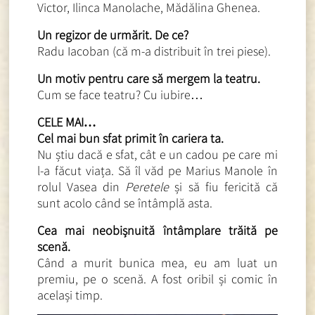
Victor, Ilinca Manolache, Mădălina Ghenea.
Un regizor de urmărit. De ce?
Radu Iacoban (că m-a distribuit în trei piese).
Un motiv pentru care să mergem la teatru.
Cum se face teatru? Cu iubire…
CELE MAI…
Cel mai bun sfat primit în cariera ta.
Nu știu dacă e sfat, cât e un cadou pe care mi
l-a făcut viața. Să îl văd pe Marius Manole în
rolul Vasea din
Peretele
și să fiu fericită că
sunt acolo când se întâmplă asta.
Cea mai neobișnuită întâmplare trăită pe
scenă.
Când a murit bunica mea, eu am luat un
premiu, pe o scenă. A fost oribil și comic în
același timp.