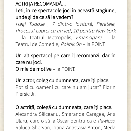
ACTRIȚA RECOMANDĂ…
Leti, în ce spectacole joci în această stagiune,
unde și de ce să le vedem?
Hagi Tudose
,
7 dintr-o lovitură
,
Peretele
,
Procesul caprei cu un ied
,
10 pentru New York
– la Teatrul Metropolis,
Emancipare
– la
Teatrul de Comedie,
Politik.On
– la POINT.
Un alt spectacol pe care îl recomanzi, dar în
care nu joci.
O mie de motive
– la POINT.
Un actor, coleg cu dumneata, care îți place.
Pot și cu oameni cu care nu am jucat? Florin
Piersic Jr.
O actriță, colegă cu dumneata, care îți place.
Alexandra Sălceanu, Smaranda Caragea, Ana
Ularu, care o să ia Oscar pentru ca e
flawless
,
Raluca Ghervan, Ioana Anastasia Anton, Meda