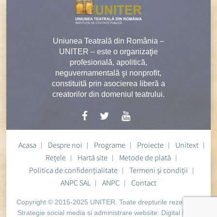
Uniunea Teatrală din România –
UNITER – este o organizaţie
profesională, apolitică,
neguvernamentală şi nonprofit,
constituită prin asocierea liberă a
creatorilor din domeniul teatrului.
Acasa
Despre noi
Programe
Proiecte
Unitext
Rețele
Hartă site
Metode de plată
Politica de confidențialitate
Termeni și condiții
ANPC SAL
ANPC
Contact
Copyright © 2015-2025 UNITER. Toate drepturile rezervate.
Strategie social media si administrare website:
Digital Heart