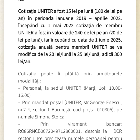
Cotizația UNITER a fost 15 lei pe lună (180 de lei pe
an) în perioada ianuarie 2019 – aprilie 2022.
Începând cu 1 mai 2022 cotizația de membru
UNITER a fost în valoare de 240 de lei pe an (20 de
lei pe lună), iar începând cu data de 1 iunie 2025,
cotizația anuală pentru membrii UNITER se va
modifica de la 20 lei/lună la 25 lei/lună, adică 300
lei/an.
Cotizația poate fi plătită prin următoarele
modalități:
– Personal, la sediul UNITER (Marți, Joi: 10.00-
16.00)
– Prin mandat poștal (UNITER, str.George Enescu,
nr.2-4, sector 1 București, cod poștal 010305), pe
numele Simona Stoica
– Prin virament bancar:
RO86RNCB0072049712860001, deschis la BCR
sector 1 (se precizează numele persoanei pentru