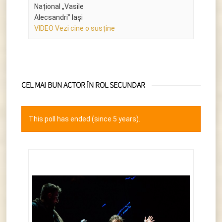
Național „Vasile
Alecsandri” Iași
VIDEO Vezi cine o susține
CEL MAI BUN ACTOR ÎN ROL SECUNDAR
This poll has ended (since 5 years).