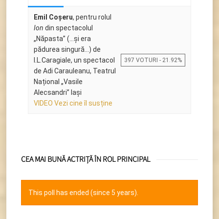
Emil Coșeru
, pentru rolul
Ion
din spectacolul
„Năpasta” (...și era
pădurea singură...) de
I.L.Caragiale, un spectacol
397 VOTURI - 21.92%
de Adi Carauleanu, Teatrul
Național „Vasile
Alecsandri” Iași
VIDEO Vezi cine îl susține
CEA MAI BUNĂ ACTRIȚĂ ÎN ROL PRINCIPAL
This poll has ended (since 5 years).