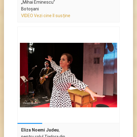
„Mihai Eminescu”
Botoșani
VIDEO Vezi cine îl susține
Eliza Noemi Judeu
,
pentru rolul
Tiadora
din