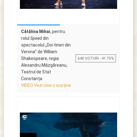
Cătălina Mihai
, pentru
rolul
Speed
din
spectacolul „Doi tineri din
Verona” de William
Shakespeare, regia
640 VOTURI - 41.75%
Alexandru Mâzgăreanu,
Teatrul de Stat
Constanța
VIDEO Vezi cine o susține