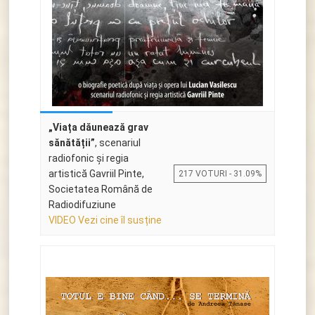
„Viața dăunează grav
sănătății”
, scenariul
radiofonic și regia
artistică Gavriil Pinte,
217 VOTURI - 31.09%
Societatea Română de
Radiodifuziune
VIDEO Vezi cine îl susține