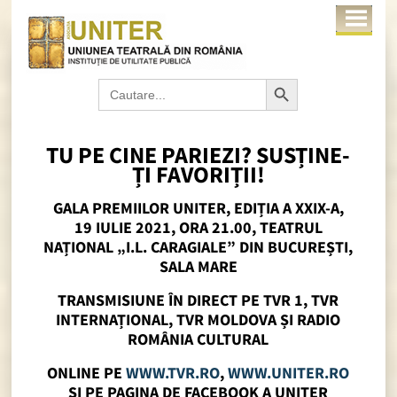
Search Button
Search
for:
TU PE CINE PARIEZI? SUSȚINE-
ȚI FAVORIȚII!
GALA PREMIILOR UNITER, EDIȚIA A XXIX-A,
19 IULIE 2021, ORA 21.00, TEATRUL
NAȚIONAL „I.L. CARAGIALE” DIN BUCUREȘTI,
SALA MARE
TRANSMISIUNE ÎN DIRECT PE TVR 1, TVR
INTERNAȚIONAL, TVR MOLDOVA ȘI RADIO
ROMÂNIA CULTURAL
ONLINE PE
WWW.TVR.RO
,
WWW.UNITER.RO
SI PE PAGINA DE FACEBOOK A UNITER