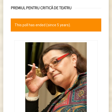
PREMIUL PENTRU CRITICĂ DE TEATRU
This poll has ended (since 5 years).