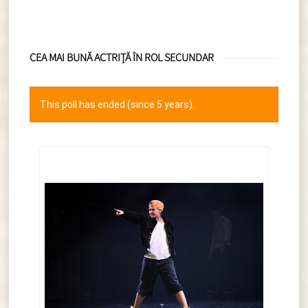
CEA MAI BUNĂ ACTRIȚĂ ÎN ROL SECUNDAR
This poll has ended (since 5 years).