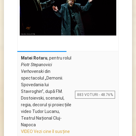
Matei Rotaru
, pentru rolul
Piotr Stepanovici
Verhovenski
din
spectacolul „Demonii.
Spovedania lui
Stavroghin”, după F.M.
883 VOTURI - 48.76%
Dostoievski, scenariul,
regia, decorul și proiecțiile
video Tudor Lucanu,
Teatrul Național Cluj-
Napoca
VIDEO Vezi cine îl susține