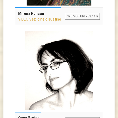
Miruna Runcan
393 VOTURI - 53.11%
VIDEO Vezi cine o susține
Oana Stoica