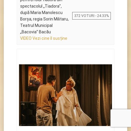
spectacolul „Tiadora”,
după Maria Manolescu
372 VOTURI - 24.33%
Borșa, regia Sorin Militaru,
Teatrul Municipal
„Bacovia” Bacău
VIDEO Vezi cine îl susține