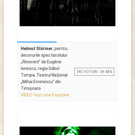
Helmut Stürmer
, pentru
decorurile spectacolului
„Rinocerii” de Eugène
Ionesco, regia Gábor
392 VOTURI - 39.48%
Tompa, Teatrul Național
„Mihai Eminescu” din
Timișoara
VIDEO Vezi cine îl susține