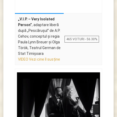
„V.I.P. – Very Isolated
Person”
, adaptare liberă
după „Pescărușul” de A.P.
Cehov, conceptul și regia
465 VOTURI - 56.30%
Paula Lynn Breuer și Olga
Török, Teatrul German de
Stat Timișoara
VIDEO Vezi cine îl susține