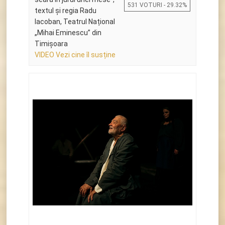
531 VOTURI - 29.32%
textul și regia Radu
Iacoban, Teatrul Național
„Mihai Eminescu” din
Timișoara
VIDEO Vezi cine îl susține