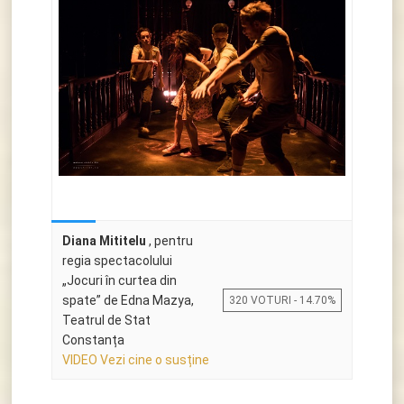
Diana Mititelu
, pentru
regia spectacolului
„Jocuri în curtea din
spate” de Edna Mazya,
320 VOTURI - 14.70%
Teatrul de Stat
Constanța
VIDEO Vezi cine o susține