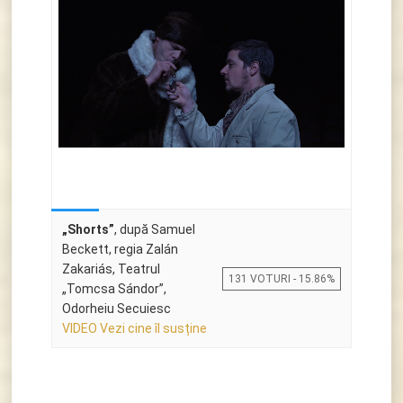
„Shorts”
, după Samuel
Beckett, regia Zalán
Zakariás, Teatrul
131 VOTURI - 15.86%
„Tomcsa Sándor”,
Odorheiu Secuiesc
VIDEO Vezi cine îl susține