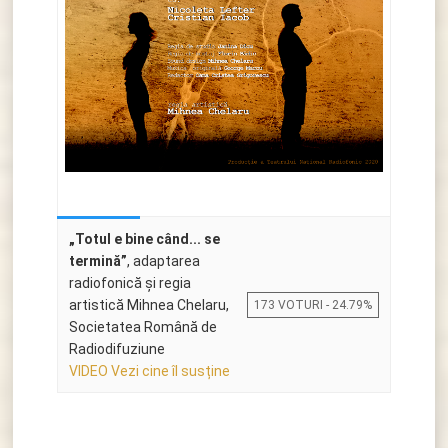
„Totul e bine când... se
termină”
, adaptarea
radiofonică și regia
artistică Mihnea Chelaru,
173 VOTURI - 24.79%
Societatea Română de
Radiodifuziune
VIDEO Vezi cine îl susține