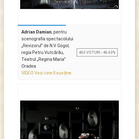
Adrian Damian
, pentru
scenografia spectacolului
„Revizorul” de N.V. Gogol,
regia Petru Vutcărău,
463 VOTURI - 46.63%
Teatrul „Regina Maria”
Oradea
VIDEO Vezi cine îl susține