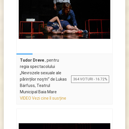
Tudor Dreve
, pentru
regia spectacolului
„Nevrozele sexuale ale
părinților noștri” de Lukas
364 VOTURI - 16.72%
Bärfuss, Teatrul
Municipal Baia Mare
VIDEO Vezi cine îl susține