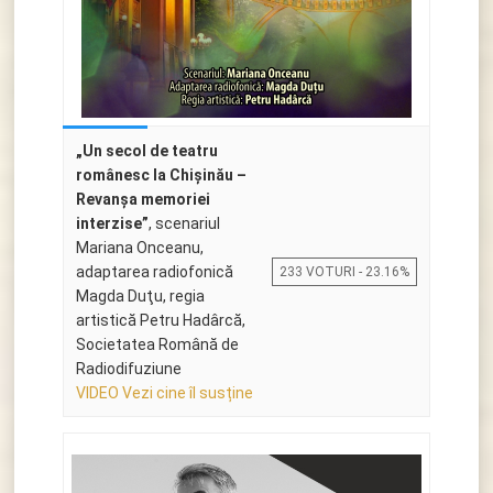
„Un secol de teatru
românesc la Chişinău –
Revanşa memoriei
interzise”
, scenariul
Mariana Onceanu,
adaptarea radiofonică
233 VOTURI - 23.16%
Magda Duţu, regia
artistică Petru Hadârcă,
Societatea Română de
Radiodifuziune
VIDEO Vezi cine îl susține