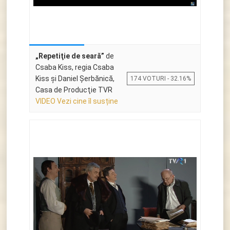
„Repetiţie de seară”
de
Csaba Kiss, regia Csaba
Kiss şi Daniel Şerbănică,
174 VOTURI - 32.16%
Casa de Producţie TVR
VIDEO Vezi cine îl susține