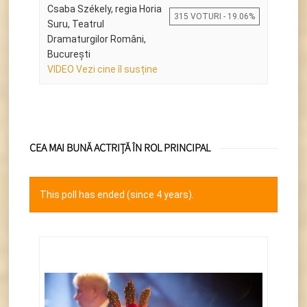
Csaba Székely, regia Horia
315 VOTURI - 19.06%
Suru, Teatrul
Dramaturgilor Români,
Bucureşti
VIDEO Vezi cine îl susține
CEA MAI BUNĂ ACTRIȚĂ ÎN ROL PRINCIPAL
This poll has ended (since 4 years).