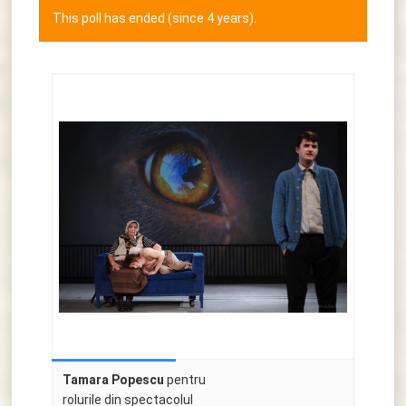
This poll has ended (since 4 years).
Tamara Popescu
pentru
rolurile din spectacolul