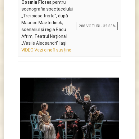
Cosmin Florea
pentru
scenografia spectacolului
„Trei piese triste”, după
Maurice Maeterlinck,
288 VOTURI - 32.88%
scenariul și regia Radu
Afrim, Teatrul Naţional
„Vasile Alecsandri” Iaşi
VIDEO Vezi cine îl susține