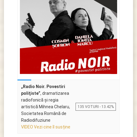
„Radio Noir. Povestiri
poliţiste”
, dramatizarea
radiofonică şi regia
artistică Mihnea Chelaru,
135 VOTURI - 13.42%
Societatea Română de
Radiodifuziune
VIDEO Vezi cine îl susține