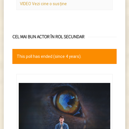
VIDEO Vezi cine o susține
CEL MAI BUN ACTOR ÎN ROL SECUNDAR
This poll has ended (since 4 years).