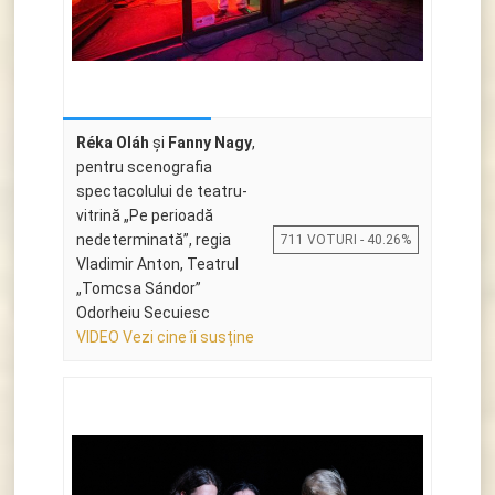
Réka Oláh
și
Fanny Nagy
,
pentru scenografia
spectacolului de teatru-
vitrină „Pe perioadă
nedeterminată”, regia
711 VOTURI - 40.26%
Vladimir Anton, Teatrul
„Tomcsa Sándor”
Odorheiu Secuiesc
VIDEO Vezi cine îi susține