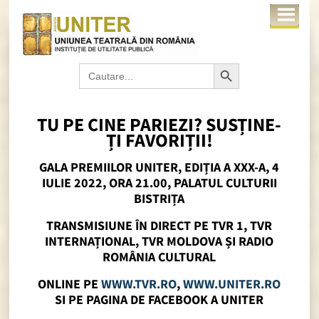
Search Button
Search
for:
TU PE CINE PARIEZI? SUSȚINE-
ȚI FAVORIȚII!
GALA PREMIILOR UNITER, EDIȚIA A XXX-A, 4
IULIE 2022, ORA 21.00, PALATUL CULTURII
BISTRIȚA
TRANSMISIUNE ÎN DIRECT PE TVR 1, TVR
INTERNAȚIONAL, TVR MOLDOVA ȘI RADIO
ROMÂNIA CULTURAL
ONLINE PE
WWW.TVR.RO
,
WWW.UNITER.RO
SI PE PAGINA DE FACEBOOK A UNITER