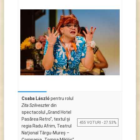
Csaba László
pentru rolul
Zita Szilveszter
din
spectacolul „Grand Hotel
Pasărea Retro”, textul și
455 VOTURI - 27.53%
regia Radu Afrim, Teatrul
Naţional Târgu-Mureş –
Compania „Tompa Miklós”