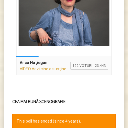
Anca Haţiegan
192 VOTURI - 23.44%
VIDEO Vezi cine o susține
CEA MAI BUNĂ SCENOGRAFIE
This poll has ended (since 4 years).