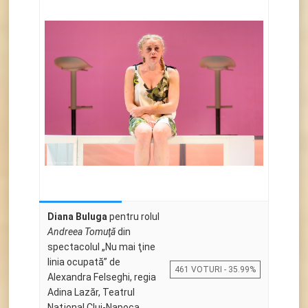
Diana Buluga
pentru rolul
Andreea Tomuţă
din
spectacolul „Nu mai ţine
linia ocupată” de
461 VOTURI - 35.99%
Alexandra Felseghi, regia
Adina Lazăr, Teatrul
Naţional Cluj-Napoca