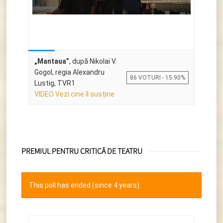
„Mantaua”
, după Nikolai V.
Gogol, regia Alexandru
86 VOTURI - 15.90%
Lustig, TVR1
VIDEO Vezi cine îl susține
PREMIUL PENTRU CRITICĂ DE TEATRU
This poll has ended (since 4 years).