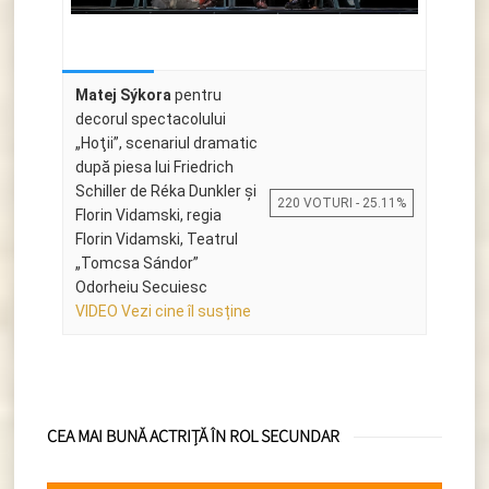
Matej Sýkora
pentru
decorul spectacolului
„Hoţii”, scenariul dramatic
după piesa lui Friedrich
Schiller de Réka Dunkler și
220 VOTURI - 25.11%
Florin Vidamski, regia
Florin Vidamski, Teatrul
„Tomcsa Sándor”
Odorheiu Secuiesc
VIDEO Vezi cine îl susține
CEA MAI BUNĂ ACTRIȚĂ ÎN ROL SECUNDAR