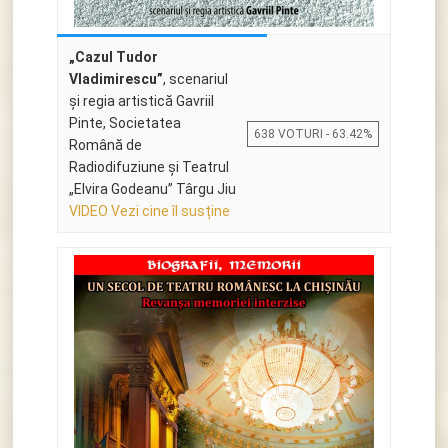
„Cazul Tudor
Vladimirescu”
, scenariul
şi regia artistică Gavriil
Pinte, Societatea
638 VOTURI - 63.42%
Română de
Radiodifuziune și Teatrul
„Elvira Godeanu” Târgu Jiu
VIDEO Vezi cine îl susține