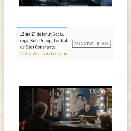
„Ziua Z”
de Ionuț Sociu,
regia Bobi Pricop, Teatrul
281 VOTURI - 51.94%
de Stat Constanţa
VIDEO Vezi cine îl susține