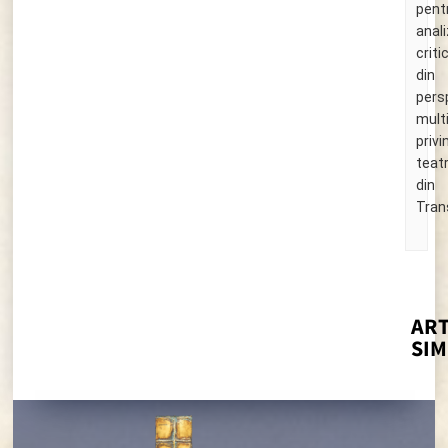
pent
anali
criti
din
pers
multi
privi
teatr
din
Tran
25
ART
SIM