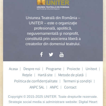
Uniunea Teatrală din România –
UNITER – este o organizaţie
profesională, apolitică,
neguvernamentală şi nonprofit,
constituită prin asocierea liberă a
creatorilor din domeniul teatrului.
Acasa
Despre noi
Programe
Proiecte
Unitext
Rețele
Hartă site
Metode de plată
Politica de confidențialitate
Termeni și condiții
ANPC SAL
ANPC
Contact
Copyright © 2015-2025 UNITER. Toate drepturile rezervate.
Strategie social media si administrare website:
Digital Heart