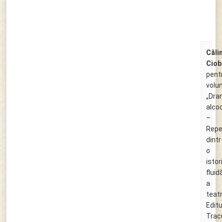
Căli
Ciob
pent
volu
„Dra
alcoo
–
Repe
dintr
o
istor
fluid
a
teatr
Edit
Trac