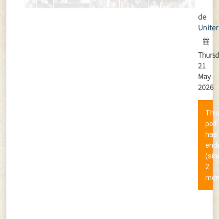
de
Uniter
Thursd
21
May
2026
Thi
poll
has
end
(sin
2
mon