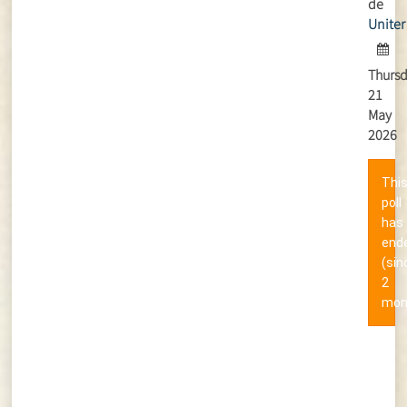
de
Uniter
Thursd
21
May
2026
Thi
poll
has
end
(sin
2
mon