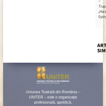
–
Trup
„Har
Györ
14
ART
SIM
Uniunea Teatrală din România –
UNITER – este o organizaţie
profesională, apolitică,