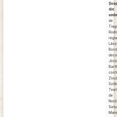
Șoa
din
umbr
de
Tiag
Rodr
regi
Lász
Bocs
deco
Józs
Bart
cost
Zsuz
Szők
Teat
de
Nord
Satu
Mar