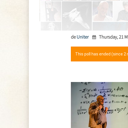
de
Uniter
Thursday, 21 M
This poll has ended (since 2