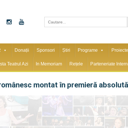
S
Search
for:
R
Donații
Sponsori
Știri
Programe
Proiect
sta Teatrul Azi
In Memoriam
Rețele
Parteneriate Inter
 românesc montat în premieră absolut