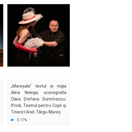
„Mareșala" textul și regia
Alina Nelega, scenografia
Clara Ștefana Dumitrescu-
Iftodi, Teatrul pentru Copii și
Tineret Ariel, Târgu-Mureș
5.17%