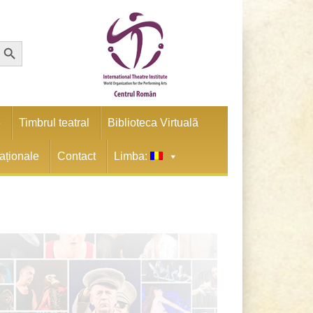
earch Button
e
Timbrul teatral
Biblioteca Virtuală
naționale
Contact
Limba:
ă