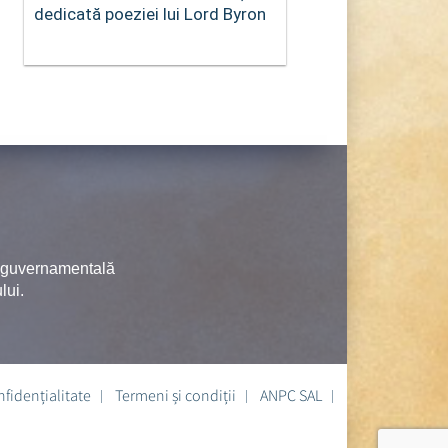
dedicată poeziei lui Lord Byron
neguvernamentală
lui.
nfidențialitate
Termeni și condiții
ANPC SAL