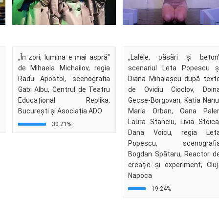
„În zori, lumina e mai aspră"
„Lalele, păsări și beton
de Mihaela Michailov, regia
scenariul Leta Popescu ș
Radu Apostol, scenografia
Diana Mihalașcu după text
Gabi Albu, Centrul de Teatru
de Ovidiu Cioclov, Doin
Educațional Replika,
Gecse-Borgovan, Katia Nanu
București și Asociația ADO
Maria Orban, Oana Paler
Laura Stanciu, Livia Stoica
30.21%
Dana Voicu, regia Let
Popescu, scenografi
Bogdan Spătaru, Reactor d
creație și experiment, Cluj
Napoca
19.24%