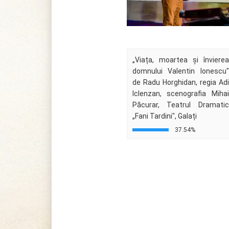
„Viața, moartea și învierea
domnului Valentin Ionescu"
de Radu Horghidan, regia Adi
Iclenzan, scenografia Mihai
Păcurar, Teatrul Dramatic
„Fani Tardini", Galați
37.54%