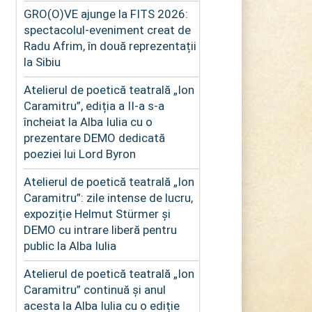
GRO(O)VE ajunge la FITS 2026:
spectacolul-eveniment creat de
Radu Afrim, în două reprezentații
la Sibiu
Atelierul de poetică teatrală „Ion
Caramitru”, ediția a II-a s-a
încheiat la Alba Iulia cu o
prezentare DEMO dedicată
poeziei lui Lord Byron
Atelierul de poetică teatrală „Ion
Caramitru”: zile intense de lucru,
expoziție Helmut Stürmer și
DEMO cu intrare liberă pentru
public la Alba Iulia
Atelierul de poetică teatrală „Ion
Caramitru” continuă și anul
acesta la Alba Iulia cu o ediție