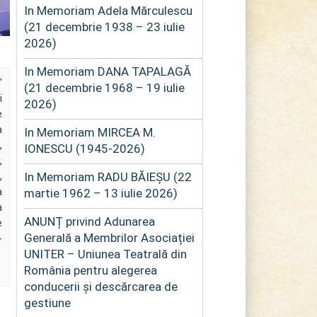
In Memoriam Adela Mărculescu
(21 decembrie 1938 – 23 iulie
2026)
In Memoriam DANA TAPALAGĂ
"
(21 decembrie 1968 – 19 iulie
i
2026)
e
a
In Memoriam MIRCEA M.
,
IONESCU (1945-2026)
,
In Memoriam RADU BĂIEȘU (22
,
martie 1962 – 13 iulie 2026)
a
a
ANUNȚ privind Adunarea
e
Generală a Membrilor Asociației
-
UNITER – Uniunea Teatrală din
România pentru alegerea
conducerii și descărcarea de
gestiune