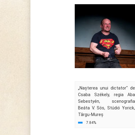
„Nașterea unui dictator" de
Csaba Székely, regia Aba
Sebestyén, scenografia
Beáta V. Sós, Stúdió Yorick,
Târgu-Mureș
7.84%