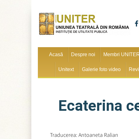
Acasă
Despre noi
Membri UNITE
Unitext
Galerie foto video
Revi
Ecaterina c
Traducerea: Antoaneta Ralian