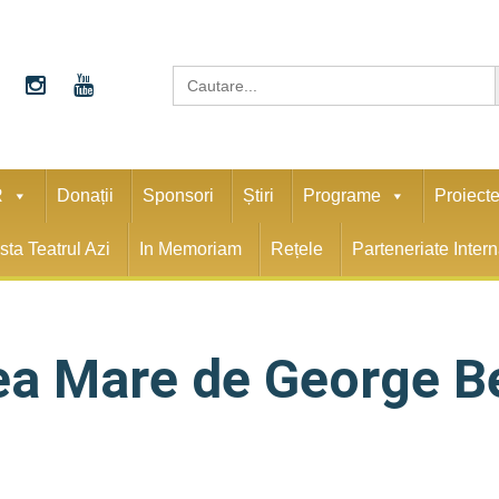
S
Search
for:
R
Donații
Sponsori
Știri
Programe
Proiect
sta Teatrul Azi
In Memoriam
Rețele
Parteneriate Inter
ea Mare de George 