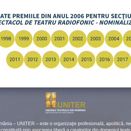
OATE PREMIILE DIN ANUL 2006 PENTRU SECŢI
ECTACOL DE TEATRU RADIOFONIC - NOMINALIZ
1998
1999
2000
2001
2002
2003
2004
2
2011
2012
2013
2014
2015
2016
2017
mânia – UNITER – este o organizaţie profesională, apolitică, 
, constituită prin asocierea liberă a creatorilor din domeniul teatru