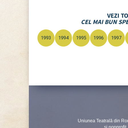
VEZI T
CEL MAI BUN SP
1993
1994
1995
1996
1997
Uniunea Teatrală din Ro
şi nonprofit