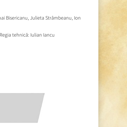
hai Bisericanu, Julieta Strâmbeanu, Ion
egia tehnică: Iulian Iancu