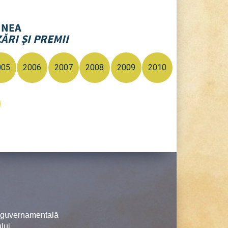
UNEA
ĂRI ȘI PREMII
005
2006
2007
2008
2009
2010
neguvernamentală
lui.