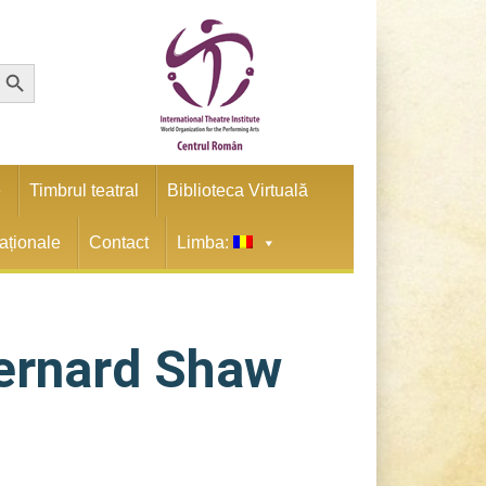
earch Button
e
Timbrul teatral
Biblioteca Virtuală
naționale
Contact
Limba:
Bernard Shaw