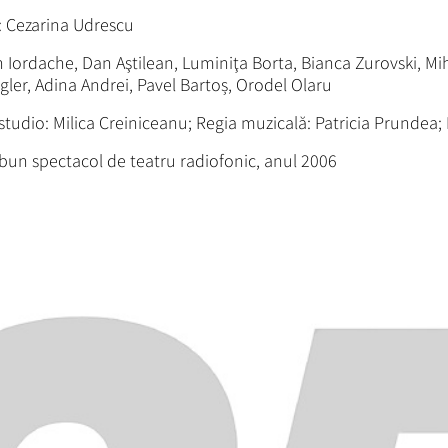
ă: Cezarina Udrescu
n Iordache, Dan Aştilean, Luminiţa Borta, Bianca Zurovski, Mi
er, Adina Andrei, Pavel Bartoș, Orodel Olaru
udio: Milica Creiniceanu; Regia muzicală: Patricia Prundea; R
 bun spectacol de teatru radiofonic, anul 2006