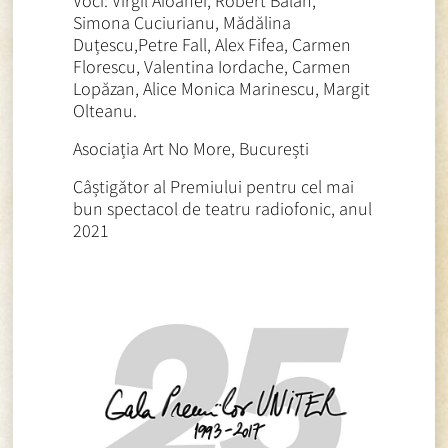
Voci: Virgil Aioanei, Robert Bălan,
Simona Cuciurianu, Mădălina
Duțescu,Petre Fall, Alex Fifea, Carmen
Florescu, Valentina Iordache, Carmen
Lopăzan, Alice Monica Marinescu, Margit
Olteanu.
Asociația Art No More, București
Câștigător al Premiului pentru cel mai
bun spectacol de teatru radiofonic, anul
2021