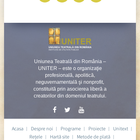
Uniunea Teatrală din România –
UNITER – este o organizaţie
profesională, apolitică,
neguvernamentală şi nonprofit,
constituită prin asocierea liberă a
creatorilor din domeniul teatrului.
Acasa
Despre noi
Programe
Proiecte
Unitext
Rețele
Hartă site
Metode de plată