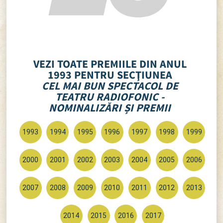
VEZI TOATE PREMIILE DIN ANUL
1993 PENTRU SECŢIUNEA
CEL MAI BUN SPECTACOL DE
TEATRU RADIOFONIC -
NOMINALIZĂRI ȘI PREMII
1993
1994
1995
1996
1997
1998
1999
2000
2001
2002
2003
2004
2005
2006
2007
2008
2009
2010
2011
2012
2013
2014
2015
2016
2017