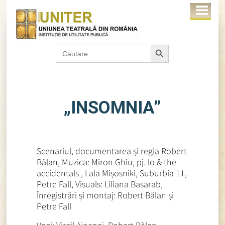
Search Button
Search
for:
„INSOMNIA”
Scenariul, documentarea și regia Robert
Bălan, Muzica: Miron Ghiu, pj. lo & the
accidentals , Lala Mișosniki, Suburbia 11,
Petre Fall, Visuals: Liliana Basarab,
Înregistrări și montaj: Robert Bălan și
Petre Fall