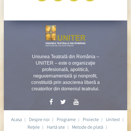
Uniunea Teatrală din România –
UNITER – este o organizaţie
profesională, apolitică,
neguvernamentală şi nonprofit,
constituită prin asocierea liberă a
creatorilor din domeniul teatrului.
Acasa
Despre noi
Programe
Proiecte
Unitext
Rețele
Hartă site
Metode de plată