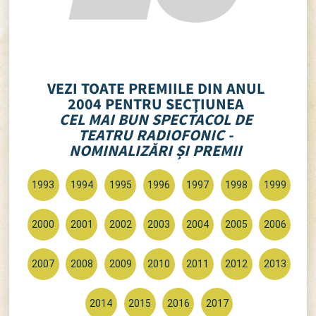
VEZI TOATE PREMIILE DIN ANUL
2004 PENTRU SECŢIUNEA
CEL MAI BUN SPECTACOL DE
TEATRU RADIOFONIC -
NOMINALIZĂRI ȘI PREMII
1993
1994
1995
1996
1997
1998
1999
2000
2001
2002
2003
2004
2005
2006
2007
2008
2009
2010
2011
2012
2013
2014
2015
2016
2017