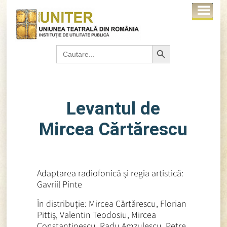
Search Button
Search
for:
Levantul de
Mircea Cărtărescu
Adaptarea radiofonică şi regia artistică:
Gavriil Pinte
În distribuţie: Mircea Cărtărescu, Florian
Pittiş, Valentin Teodosiu, Mircea
Constantinescu, Radu Amzulescu, Petre